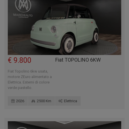
€ 9.800
Fiat TOPOLINO 6KW
Fiat Topolino 6kw usata,
motore ZEuro alimentato a
Elettrica. Esterni di colore
verde pastello.
2026
2500 Km
Elettrica