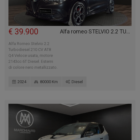
€ 39.900
Alfa romeo STELVIO 2.2 TURBODIESEL 210 CV AT8 Q4 VELOCE
Alfa Romeo Stelvio 2.2
Turbodiesel 210 CV AT8
Q4 Veloce usata, motore
2143cc 6T Diesel. Esterni
di colore nero metallizzato.
2024
80000 Km
Diesel