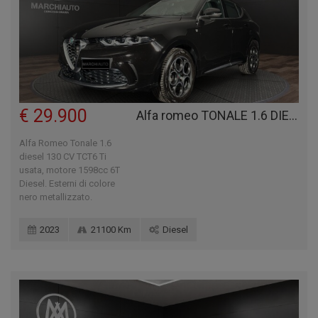
€ 29.900
Alfa romeo TONALE 1.6 DIESEL 130 CV TCT6 TI
Alfa Romeo Tonale 1.6
diesel 130 CV TCT6 Ti
usata, motore 1598cc 6T
Diesel. Esterni di colore
nero metallizzato.
2023
21100 Km
Diesel