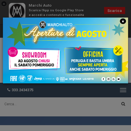
×
Marchi Auto
Scarica l'App su Google Play Store
Scarica
e accedi a contenuti e funzionalità
esclusive
×
333.2434375
Togg
navi