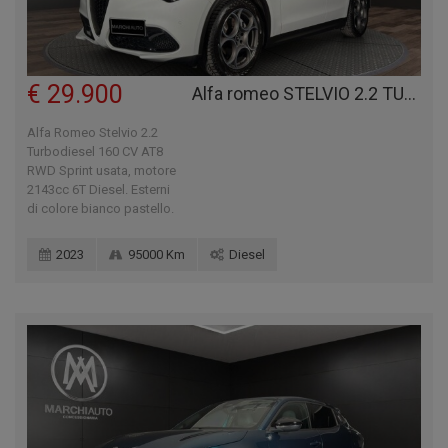
€ 29.900
Alfa romeo STELVIO 2.2 TURBODIESEL 160 CV AT8 RWD SPRINT
Alfa Romeo Stelvio 2.2
Turbodiesel 160 CV AT8
RWD Sprint usata, motore
2143cc 6T Diesel. Esterni
di colore bianco pastello.
2023
95000 Km
Diesel