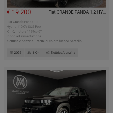
€ 19.200
Fiat GRANDE PANDA 1.2 HYBRID 110 CV S&S POP
Fiat Grande Panda 1.2
Hybrid 110 CV S&S Pop
Km 0, motore 1199cc 6T
ibrido ad alimentazione
elettrica e benzina. Esterni di colore bianco pastello.
2026
1 Km
Elettrica/benzina