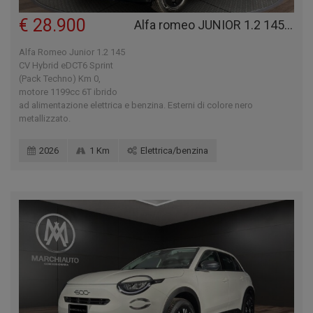
€ 28.900
Alfa romeo JUNIOR 1.2 145 CV HYBRID EDCT6 SPRINT (PACK TECHNO)
Alfa Romeo Junior 1.2 145
CV Hybrid eDCT6 Sprint
(Pack Techno) Km 0,
motore 1199cc 6T ibrido
ad alimentazione elettrica e benzina. Esterni di colore nero
metallizzato.
2026
1 Km
Elettrica/benzina