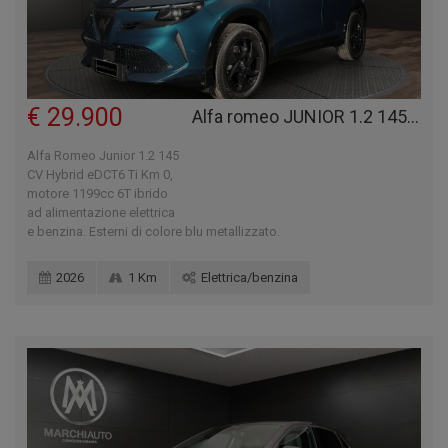
€ 29.900
Alfa romeo JUNIOR 1.2 145 CV HYBRID EDCT6 TI
Alfa Romeo Junior 1.2 145
CV Hybrid eDCT6 Ti Km 0,
motore 1199cc 6T ibrido
ad alimentazione elettrica
e benzina. Esterni di colore blu metallizzato.
2026
1 Km
Elettrica/benzina