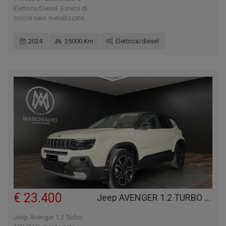
Elettrica/Diesel. Esterni di
colore nero metallizzato.
2024
25000 Km
Elettrica/diesel
€ 23.400
Jeep AVENGER 1.2 TURBO 100 CV SUMMIT
Jeep Avenger 1.2 Turbo