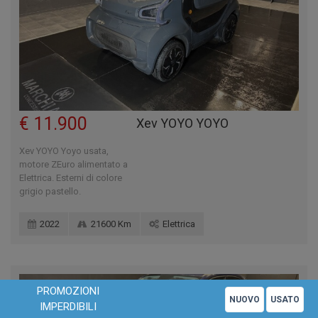
€ 11.900
Xev YOYO YOYO
Xev YOYO Yoyo usata,
motore ZEuro alimentato a
Elettrica. Esterni di colore
grigio pastello.
2022
21600 Km
Elettrica
PROMOZIONI
Questo sito utilizza solo cookie tecnici. Chiudendo questo banner o
X
NUOVO
USATO
IMPERDIBILI
proseguendo la navigazione acconsenti all'uso di cookie.
Leggi