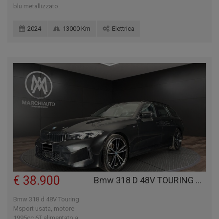
blu metallizzato.
2024
13000 Km
Elettrica
€ 38.900
Bmw 318 D 48V TOURING MSPORT
Bmw 318 d 48V Touring
Msport usata, motore
1995cc 6T alimentato a