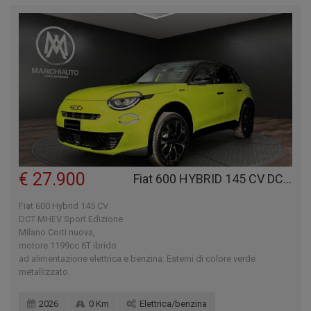
€ 27.900
Fiat 600 HYBRID 145 CV DCT MHEV SPORT EDIZIONE MILANO CORTI
Fiat 600 Hybrid 145 CV
DCT MHEV Sport Edizione
Milano Corti nuova,
motore 1199cc 6T ibrido
ad alimentazione elettrica e benzina. Esterni di colore verde
metallizzato.
2026
0 Km
Elettrica/benzina