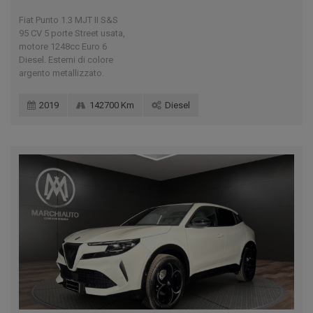
Fiat Punto 1.3 MJT II S&S
95 CV 5 porte Street usata,
motore 1248cc Euro 6
Diesel. Esterni di colore
argento metallizzato.
2019
142700 Km
Diesel