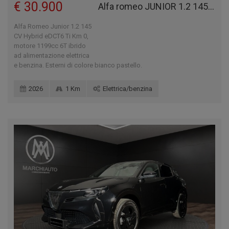
€ 30.900
Alfa romeo JUNIOR 1.2 145 CV HYBRID EDCT6 TI
Alfa Romeo Junior 1.2 145
CV Hybrid eDCT6 Ti Km 0,
motore 1199cc 6T ibrido
ad alimentazione elettrica
e benzina. Esterni di colore bianco pastello.
2026
1 Km
Elettrica/benzina