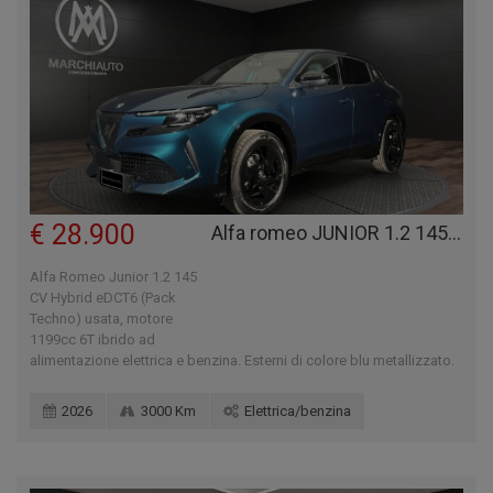
€ 28.900
Alfa romeo JUNIOR 1.2 145 CV HYBRID EDCT6 (PACK TECHNO)
Alfa Romeo Junior 1.2 145
CV Hybrid eDCT6 (Pack
Techno) usata, motore
1199cc 6T ibrido ad
alimentazione elettrica e benzina. Esterni di colore blu metallizzato.
2026
3000 Km
Elettrica/benzina