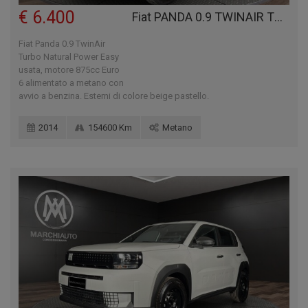
€ 6.400
Fiat PANDA 0.9 TWINAIR TURBO NATURAL POWER EASY
Fiat Panda 0.9 TwinAir
Turbo Natural Power Easy
usata, motore 875cc Euro
6 alimentato a metano con
avvio a benzina. Esterni di colore beige pastello.
2014
154600 Km
Metano