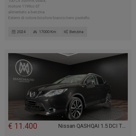
100 CV Summit usata,
motore 1199cc 6T
alimentato a benzina.
Esterni di colore bicolore bianco/nero pastello.
2024
17000 Km
Benzina
€ 11.400
Nissan QASHQAI 1.5 DCI TEKNA