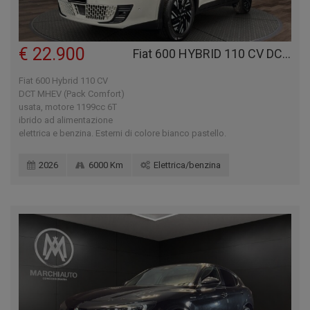
€ 22.900
Fiat 600 HYBRID 110 CV DCT MHEV (PACK COMFORT)
Fiat 600 Hybrid 110 CV
DCT MHEV (Pack Comfort)
usata, motore 1199cc 6T
ibrido ad alimentazione
elettrica e benzina. Esterni di colore bianco pastello.
2026
6000 Km
Elettrica/benzina