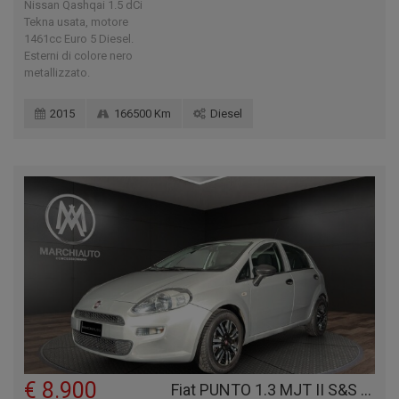
Nissan Qashqai 1.5 dCi
Tekna usata, motore
1461cc Euro 5 Diesel.
Esterni di colore nero
metallizzato.
2015
166500 Km
Diesel
€ 8.900
Fiat PUNTO 1.3 MJT II S&S 95 CV 5 PORTE STREET