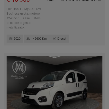
Fiat Tipo 1.3 Mjt S&S SW
Business usata, motore
1248cc 6T Diesel. Esterni
di colore argento
metallizzato.
2020
145600 Km
Diesel