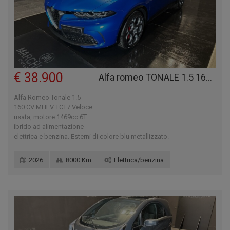
€ 38.900
Alfa romeo TONALE 1.5 160 CV MHEV TCT7 VELOCE
Alfa Romeo Tonale 1.5
160 CV MHEV TCT7 Veloce
usata, motore 1469cc 6T
ibrido ad alimentazione
elettrica e benzina. Esterni di colore blu metallizzato.
2026
8000 Km
Elettrica/benzina