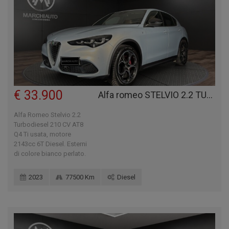
€ 33.900
Alfa romeo STELVIO 2.2 TURBODIESEL 210 CV AT8 Q4 TI
Alfa Romeo Stelvio 2.2
Turbodiesel 210 CV AT8
Q4 Ti usata, motore
2143cc 6T Diesel. Esterni
di colore bianco perlato.
2023
77500 Km
Diesel