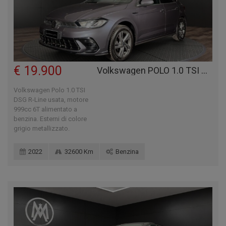
€ 19.900
Volkswagen POLO 1.0 TSI DSG R-LINE
Volkswagen Polo 1.0 TSI
DSG R-Line usata, motore
999cc 6T alimentato a
benzina. Esterni di colore
grigio metallizzato.
2022
32600 Km
Benzina