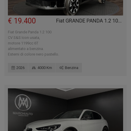
€ 19.400
Fiat GRANDE PANDA 1.2 100 CV S&S ICON
Fiat Grande Panda 1.2 100
CV S&S Icon usata,
motore 1199cc 6T
alimentato a benzina.
Esterni di colore nero pastello.
2026
4000 Km
Benzina