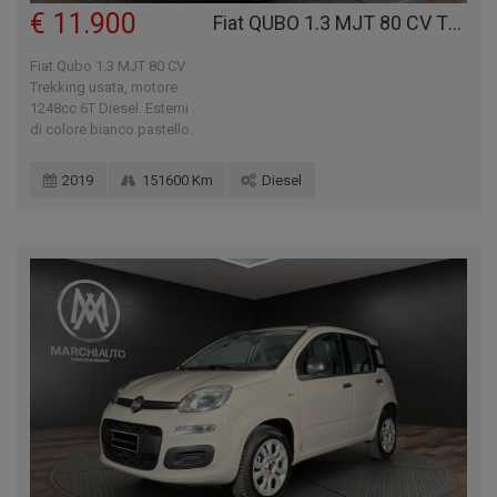
€ 11.900
Fiat QUBO 1.3 MJT 80 CV TREKKING
Fiat Qubo 1.3 MJT 80 CV
Trekking usata, motore
1248cc 6T Diesel. Esterni
di colore bianco pastello.
2019
151600 Km
Diesel