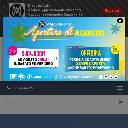
×
Marchi Auto
Scarica l'App su Google Play Store
Scarica
e accedi a contenuti e funzionalità
esclusive
×
333.2434375
Togg
navi