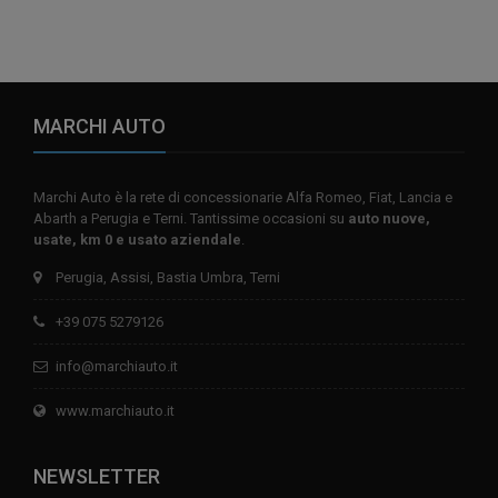
MARCHI AUTO
Marchi Auto è la rete di concessionarie Alfa Romeo, Fiat, Lancia e
Abarth a Perugia e Terni. Tantissime occasioni su
auto nuove,
usate, km 0 e usato aziendale
.
Perugia, Assisi, Bastia Umbra, Terni
+39 075 5279126
info@marchiauto.it
www.marchiauto.it
NEWSLETTER