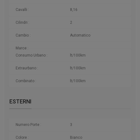
Cavalli :
8,16
Cilindri :
2
Cambio :
Automatico
Marce :
Consumo Urbano :
lt/100km
Extraurbano :
lt/100km
Combinato :
lt/100km
ESTERNI
Numero Porte :
3
Colore :
Bianco