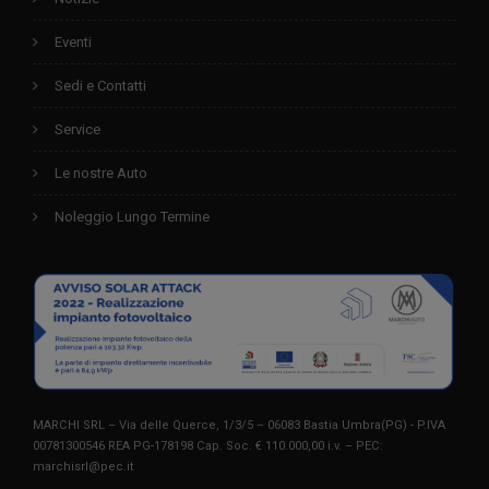
Eventi
Sedi e Contatti
Service
Le nostre Auto
Noleggio Lungo Termine
MARCHI SRL – Via delle Querce, 1/3/5 – 06083 Bastia Umbra(PG) - P.IVA
00781300546 REA PG-178198 Cap. Soc. € 110.000,00 i.v. – PEC:
marchisrl@pec.it