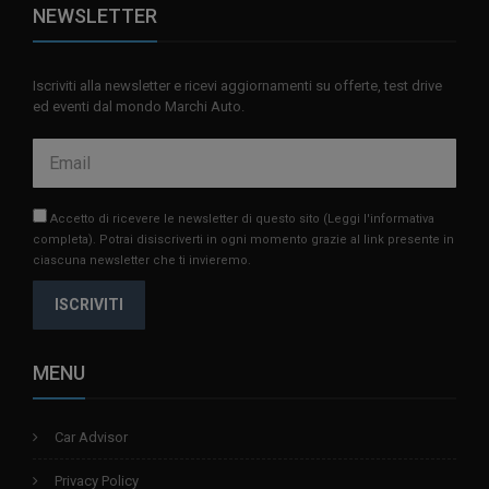
NEWSLETTER
Iscriviti alla newsletter e ricevi aggiornamenti su offerte, test drive
ed eventi dal mondo Marchi Auto.
Accetto di ricevere le newsletter di questo sito
(Leggi l'informativa
completa)
. Potrai disiscriverti in ogni momento grazie al link presente in
ciascuna newsletter che ti invieremo.
ISCRIVITI
MENU
Car Advisor
Privacy Policy