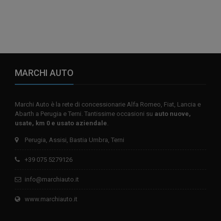
MARCHI AUTO
Marchi Auto è la rete di concessionarie Alfa Romeo, Fiat, Lancia e
Abarth a Perugia e Terni. Tantissime occasioni su
auto nuove,
usate, km 0 e usato aziendale
.
Perugia, Assisi, Bastia Umbra, Terni
+39 075 5279126
info@marchiauto.it
www.marchiauto.it