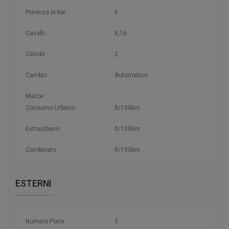
Potenza in Kw :
6
Cavalli :
8,16
Cilindri :
2
Cambio :
Automatico
Marce :
Consumo Urbano :
lt/100km
Extraurbano :
lt/100km
Combinato :
lt/100km
ESTERNI
Numero Porte :
3