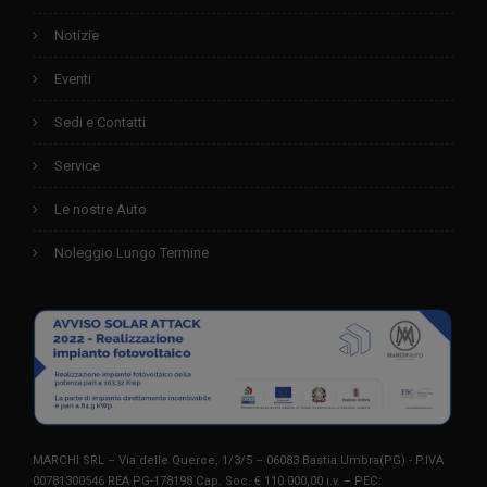
Notizie
Eventi
Sedi e Contatti
Service
Le nostre Auto
Noleggio Lungo Termine
MARCHI SRL – Via delle Querce, 1/3/5 – 06083 Bastia Umbra(PG) - P.IVA
00781300546 REA PG-178198 Cap. Soc. € 110.000,00 i.v. – PEC: