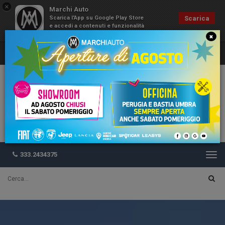
×
Marchi Auto
Scarica l'App su Google Play Store
Scarica
e accedi a contenuti e funzionalità
esclusive
×
333.2434375
Togg
navi