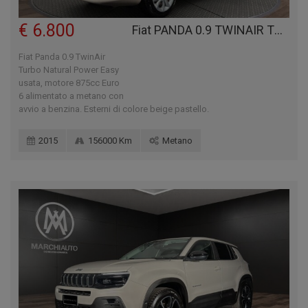
€ 6.800
Fiat PANDA 0.9 TWINAIR TURBO NATURAL POWER EASY
Fiat Panda 0.9 TwinAir
Turbo Natural Power Easy
usata, motore 875cc Euro
6 alimentato a metano con
avvio a benzina. Esterni di colore beige pastello.
2015
156000 Km
Metano