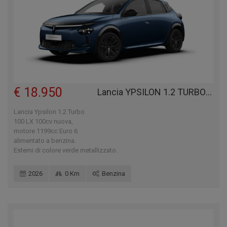
€ 18.950
Lancia YPSILON 1.2 TURBO 100 LX 100CV
Lancia Ypsilon 1.2 Turbo
100 LX 100cv nuova,
motore 1199cc Euro 6
alimentato a benzina.
Esterni di colore verde metallizzato.
2026
0 Km
Benzina