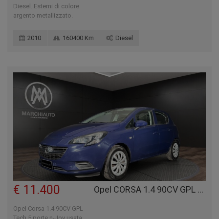
Diesel. Esterni di colore
argento metallizzato.
2010
160400 Km
Diesel
€ 11.400
Opel CORSA 1.4 90CV GPL TECH 5 PORTE N-JOY
Opel Corsa 1.4 90CV GPL
Tech 5 porte n-Joy usata,