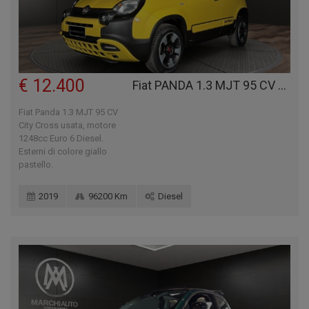
€ 12.400
Fiat PANDA 1.3 MJT 95 CV CITY CROSS
Fiat Panda 1.3 MJT 95 CV
City Cross usata, motore
1248cc Euro 6 Diesel.
Esterni di colore giallo
pastello.
2019
96200 Km
Diesel