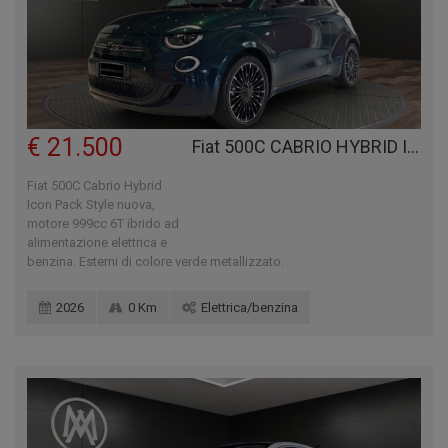
€ 21.500
Fiat 500C CABRIO HYBRID ICON PACK STYLE
Fiat 500C Cabrio Hybrid
Icon Pack Style nuova,
motore 999cc 6T ibrido ad
alimentazione elettrica e
benzina. Esterni di colore verde metallizzato.
2026
0 Km
Elettrica/benzina