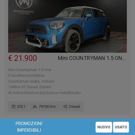
€ 21.900
Mini COUNTRYMAN 1.5 ONE D NORTHWOOD EDITION COUNTRYMAN
Mini Countryman 1.5 One
D Northwood Edition
Countryman usata, motore
1496cc 6T Diesel. Esterni
di colore bicolore blu/bianco metallizzato.
2021
79700 Km
Diesel
PROMOZIONI
Questo sito utilizza solo cookie tecnici. Chiudendo questo banner o
X
NUOVO
USATO
IMPERDIBILI
proseguendo la navigazione acconsenti all'uso di cookie.
Leggi