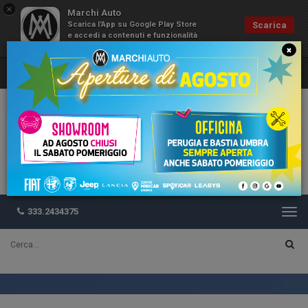
×
Marchi Auto
Scarica l'App su Google Play Store
Scarica
e accedi a contenuti e funzionalità
esclusive
×
333.2434375
Togg
navi