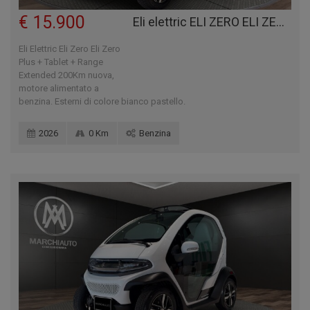
€ 15.900
Eli elettric ELI ZERO ELI ZERO PLUS + TABLET + RANGE EXTENDED 200KM
Eli Elettric Eli Zero Eli Zero
Plus + Tablet + Range
Extended 200Km nuova,
motore alimentato a
benzina. Esterni di colore bianco pastello.
2026
0 Km
Benzina