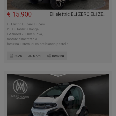
€ 15.900
Eli elettric ELI ZERO ELI ZERO PLUS + TABLET + RANGE EXTENDED 200KM
Eli Elettric Eli Zero Eli Zero
Plus + Tablet + Range
Extended 200Km nuova,
motore alimentato a
benzina. Esterni di colore bianco pastello.
2026
0 Km
Benzina