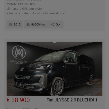
motore 1398cc Euro 6
alimentato GPL con avvio
a benzina. Esterni di colore blu metallizzato.
2015
86500 Km
Gpl
€ 38.900
Fiat ULYSSE 2.0 BLUEHDI 180 CV AT8 L3 - 9 POSTI