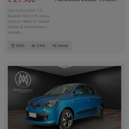
Fiat Doblo Doblò 1.5
BlueHdi 100 CV PC nuova,
motore 1499cc 6T Diesel.
Esterni di colore bianco
pastello.
2026
0 Km
Diesel