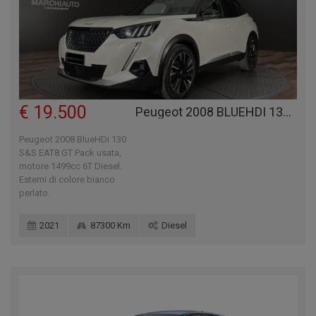
€ 19.500
Peugeot 2008 BLUEHDI 130 S&S EAT8 GT PACK
Peugeot 2008 BlueHDi 130
S&S EAT8 GT Pack usata,
motore 1499cc 6T Diesel.
Esterni di colore bianco
perlato.
2021
87300 Km
Diesel