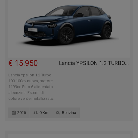
€ 15.950
Lancia YPSILON 1.2 TURBO 100 100CV
Lancia Ypsilon 1.2 Turbo
100 100cv nuova, motore
1199cc Euro 6 alimentato
a benzina. Esterni di
colore verde metallizzato.
2026
0 Km
Benzina