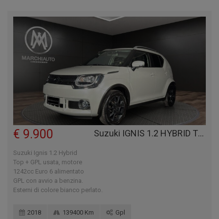
€ 9.900
Suzuki IGNIS 1.2 HYBRID TOP + GPL
Suzuki Ignis 1.2 Hybrid
Top + GPL usata, motore
1242cc Euro 6 alimentato
GPL con avvio a benzina.
Esterni di colore bianco perlato.
2018
139400 Km
Gpl