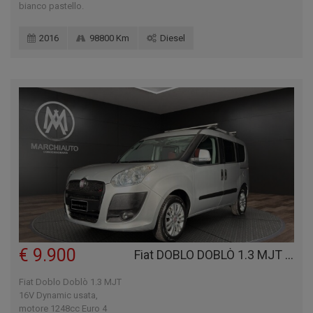
bianco pastello.
2016
98800 Km
Diesel
€ 9.900
Fiat DOBLO DOBLÒ 1.3 MJT 16V DYNAMIC
Fiat Doblo Doblò 1.3 MJT
16V Dynamic usata,
motore 1248cc Euro 4