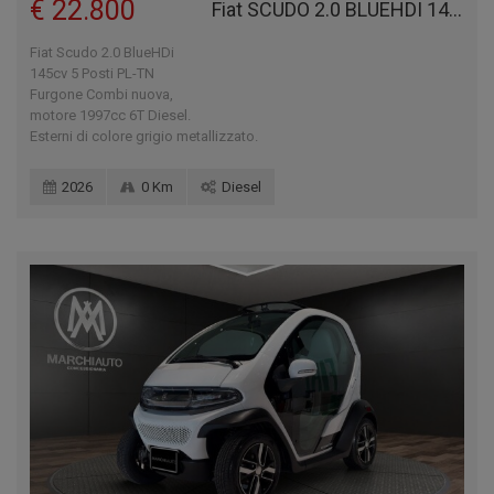
€ 22.800
Fiat SCUDO 2.0 BLUEHDI 145CV 5 POSTI PL-TN FURGONE COMBI
Fiat Scudo 2.0 BlueHDi
145cv 5 Posti PL-TN
Furgone Combi nuova,
motore 1997cc 6T Diesel.
Esterni di colore grigio metallizzato.
2026
0 Km
Diesel