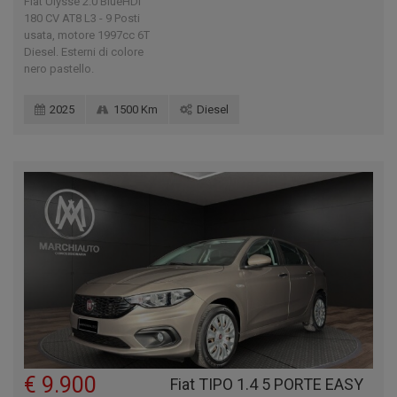
Fiat Ulysse 2.0 BlueHDi
180 CV AT8 L3 - 9 Posti
usata, motore 1997cc 6T
Diesel. Esterni di colore
nero pastello.
2025
1500 Km
Diesel
€ 9.900
Fiat TIPO 1.4 5 PORTE EASY