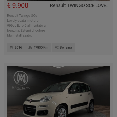
€ 9.900
Renault TWINGO SCE LOVELY
Renault Twingo SCe
Lovely usata, motore
999cc Euro 6 alimentato a
benzina. Esterni di colore
blu metallizzato.
2016
47800 Km
Benzina