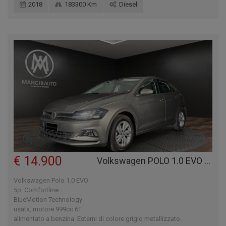
2018
183300 Km
Diesel
€ 14.900
Volkswagen POLO 1.0 EVO 5P. COMFORTLINE BLUEMOTION TECHNOLOGY
Volkswagen Polo 1.0 EVO
5p. Comfortline
BlueMotion Technology
usata, motore 999cc 6T
alimentato a benzina. Esterni di colore grigio metallizzato.