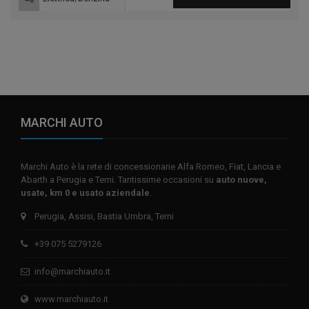
MARCHI AUTO
Marchi Auto è la rete di concessionarie Alfa Romeo, Fiat, Lancia e
Abarth a Perugia e Terni. Tantissime occasioni su
auto nuove,
usate, km 0 e usato aziendale
.
Perugia, Assisi, Bastia Umbra, Terni
+39 075 5279126
info@marchiauto.it
www.marchiauto.it