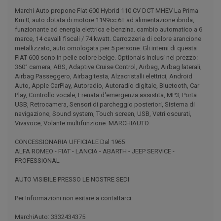
Marchi Auto propone Fiat 600 Hybrid 110 CV DCT MHEV La Prima
Km 0, auto dotata di motore 1199cc 6T ad alimentazione ibrida,
funzionante ad energia elettrica e benzina. cambio automatico a 6
marce, 14 cavalli fiscali / 74 kwatt. Carrozzeria di colore arancione
metallizzato, auto omologata per 5 persone. Gli interni di questa
FIAT 600 sono in pelle colore beige. Optionals inclusi nel prezzo:
360° camera, ABS, Adaptive Cruise Control, Airbag, Airbag laterali,
Airbag Passeggero, Airbag testa, Alzacristalli elettrici, Android
Auto, Apple CarPlay, Autoradio, Autoradio digitale, Bluetooth, Car
Play, Controllo vocale, Frenata d'emergenza assistita, MP3, Porta
USB, Retrocamera, Sensori di parcheggio posteriori, Sistema di
navigazione, Sound system, Touch screen, USB, Vetri oscurati,
Vivavoce, Volante multifunzione. MARCHIAUTO
CONCESSIONARIA UFFICIALE Dal 1965
ALFA ROMEO - FIAT - LANCIA - ABARTH - JEEP SERVICE -
PROFESSIONAL
AUTO VISIBILE PRESSO LE NOSTRE SEDI
Per Informazioni non esitare a contattarci:
MarchiAuto: 3332434375