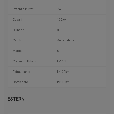
Potenza in Kw :
74
Cavalli :
100,64
Cilindri :
3
Cambio :
Automatico
Marce :
6
Consumo Urbano :
lt/100km
Extraurbano :
lt/100km
Combinato :
lt/100km
ESTERNI