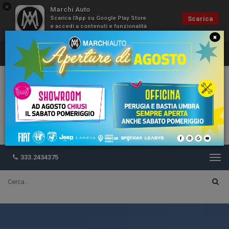
×
Marchi Auto
Scarica l'App su Google Play Store
Scarica
e accedi a contenuti e funzionalità
esclusive
×
333.2434375
Togg
navi