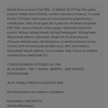
Marchi Auto propone Fiat 500L 1.3 Multijet 95 CV Pop Star usata,
motore 1248cc Euro 6 Diesel, cambio manuale a 5 marce, 15 cavalli
fiscali / 70 kwatt. Carrozzeria di colore bicolore grigio/bianco
metallizzato, auto omologata per 5 persone. Gli interni di questa
FIAT 500L sono in tessuto colore grigio. Optionals inclusi nel
prezzo: Airbag, Airbag laterali, Airbag Passeggero, Airbag testa,
Alzacristalli elettrici, Autoradio, Bluetooth, Boardcomputer,
Chiusura centralizzata, Climatizzatore, Controllo trazione, Cruise
Control, ESP, Immobilizzatore elettronico, MP3, Servosterzo,
Specchietti laterali elettrici, Touch screen, USB, Vivavoce, Volante
multifunzione. MARCHIAUTO
CONCESSIONARIA UFFICIALE Dal 1965
ALFA ROMEO - FIAT - LANCIA - ABARTH - JEEP SERVICE -
PROFESSIONAL
AUTO VISIBILE PRESSO LE NOSTRE SEDI
Per Informazioni non esitare a contattarci:
MarchiAuto: 3332434375
(Anche WhatsApp)