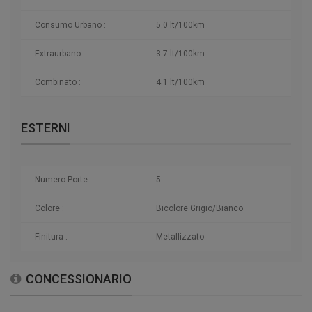
Consumo Urbano :
5.0 lt/100km
Extraurbano :
3.7 lt/100km
Combinato :
4.1 lt/100km
ESTERNI
Numero Porte :
5
Colore :
Bicolore Grigio/Bianco
Finitura :
Metallizzato
CONCESSIONARIO