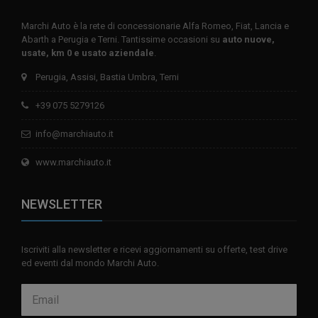
Marchi Auto è la rete di concessionarie Alfa Romeo, Fiat, Lancia e
Abarth a Perugia e Terni. Tantissime occasioni su
auto nuove,
usate, km 0 e usato aziendale
.
Perugia, Assisi, Bastia Umbra, Terni
+39 075 5279126
info@marchiauto.it
www.marchiauto.it
NEWSLETTER
Iscriviti alla newsletter e ricevi aggiornamenti su offerte, test drive
ed eventi dal mondo Marchi Auto.