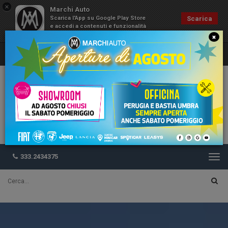
×
Marchi Auto
Scarica l'App su Google Play Store
Scarica
e accedi a contenuti e funzionalità
esclusive
×
333.2434375
Togg
navi