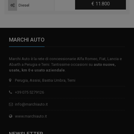
€ 11.800
Diesel
MARCHI AUTO
Marchi Auto è la rete di concessionarie Alfa Romeo, Fiat, Lancia e
Abarth a Perugia e Terni. Tantissime occasioni su
auto nuove,
usate, km 0 e usato aziendale
.
Perugia, Assisi, Bastia Umbra, Terni
+39 075 5279126
info@marchiauto.it
www.marchiauto.it
NEWSLETTER