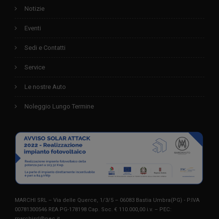
Notizie
Eventi
Sedi e Contatti
Service
Le nostre Auto
Noleggio Lungo Termine
MARCHI SRL – Via delle Querce, 1/3/5 – 06083 Bastia Umbra(PG) - P.IVA
00781300546 REA PG-178198 Cap. Soc. € 110.000,00 i.v. – PEC:
marchisrl@pec.it