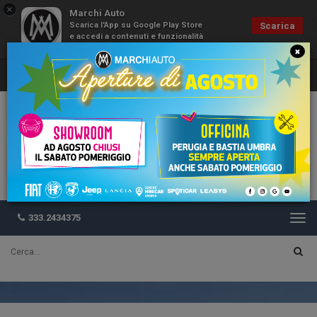
×
Marchi Auto
Scarica l'App su Google Play Store
Scarica
e accedi a contenuti e funzionalità
esclusive
×
333.2434375
Togg
navi