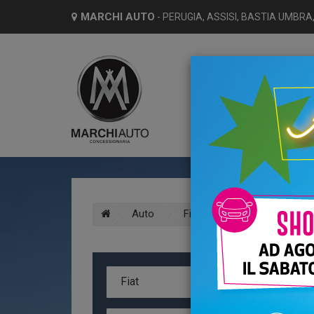
MARCHI AUTO
- PERUGIA, ASSISI, BASTIA UMBRA,
HO
Auto
Fiat
500l
Diesel
A
Fiat