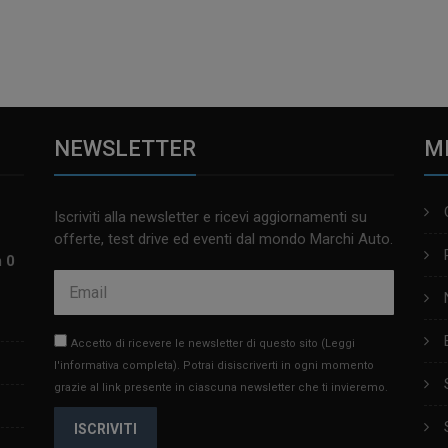
NEWSLETTER
M
Iscriviti alla newsletter e ricevi aggiornamenti su
offerte, test drive ed eventi dal mondo Marchi Auto.
m 0
Accetto di ricevere le newsletter di questo sito
(Leggi
l'informativa completa)
. Potrai disiscriverti in ogni momento
grazie al link presente in ciascuna newsletter che ti invieremo.
ISCRIVITI