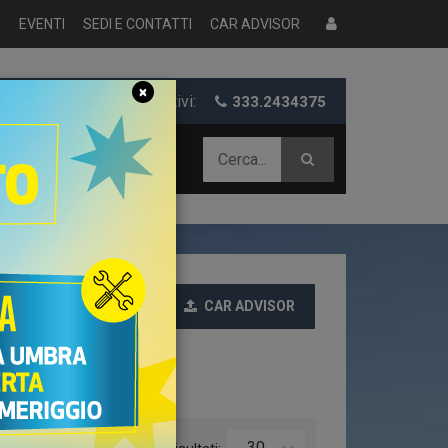
S
EVENTI
SEDI E CONTATTI
CAR ADVISOR
×
er informazioni e preventivi:
333.2434375
 AZIENDALE
CAR ADVISOR
Ultime
30