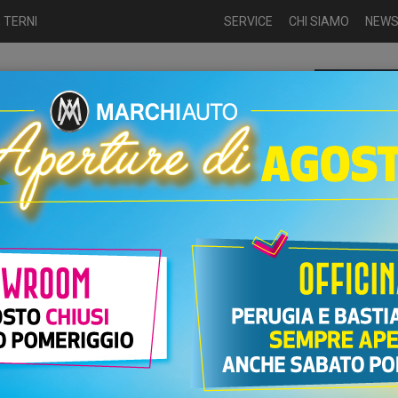
 TERNI
SERVICE
CHI SIAMO
NEW
Chiamaci p
ME
USATO
NUOVO
NOLEGGIO
AUTO KM0
USATO
UTO FIAT 500L DIESEL