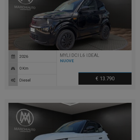
MYLI DCI L6 I.DEAL
2026
NUOVE
0 Km
€ 13.790
Diesel