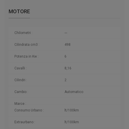
MOTORE
Chilometri
:
---
Cilindrata cm3 :
498
Potenza in Kw :
6
Cavalli :
8,16
Cilindri :
2
Cambio :
Automatico
Marce :
Consumo Urbano :
lt/100km
Extraurbano :
lt/100km