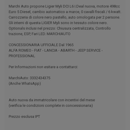
Marchi Auto propone Ligier Myli DCI L6 I.Deal nuova, motore 498cc
Euro 5 Diesel, cambio automatico a marce, 0 cavalli fiscali / 6 kwatt.
Carrozzeria di colore nero pastello, auto omologata per 2 persone.
Gli interni di questa LIGIER Myli sono in tessuto colore nero.
Optionals inclusi nel prezzo: Chiusura centralizzata, Controllo
trazione, ESP, Fari LED. MARCHIAUTO
CONCESSIONARIA UFFICIALE Dal 1965
ALFA ROMEO - FIAT - LANCIA - ABARTH - JEEP SERVICE -
PROFESSIONAL
Per Informazioni non esitare a contattarci:
MarchiAuto: 3332434375
(Anche WhatsApp)
Auto nuova da immatricolare con incentivi del mese
(verifica le condizioni complete in concessionaria)
Prezzo esclusa IPT