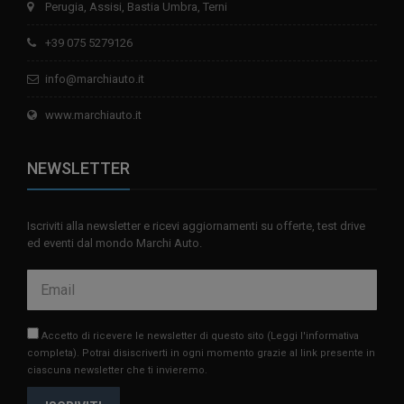
Perugia, Assisi, Bastia Umbra, Terni
+39 075 5279126
info@marchiauto.it
www.marchiauto.it
NEWSLETTER
Iscriviti alla newsletter e ricevi aggiornamenti su offerte, test drive
ed eventi dal mondo Marchi Auto.
Accetto di ricevere le newsletter di questo sito
(Leggi l'informativa
completa)
. Potrai disiscriverti in ogni momento grazie al link presente in
ciascuna newsletter che ti invieremo.