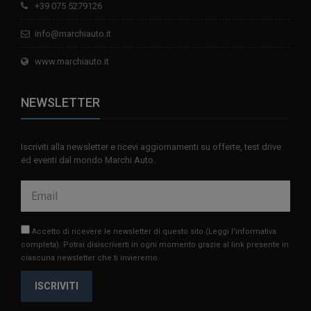
+39 075 5279126
info@marchiauto.it
www.marchiauto.it
NEWSLETTER
Iscriviti alla newsletter e ricevi aggiornamenti su offerte, test drive
ed eventi dal mondo Marchi Auto.
Accetto di ricevere le newsletter di questo sito
(Leggi l'informativa
completa)
. Potrai disiscriverti in ogni momento grazie al link presente in
ciascuna newsletter che ti invieremo.
ISCRIVITI