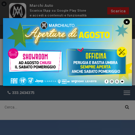
×
Marchi Auto
Scarica l'App su Google Play Store
Scarica
e accedi a contenuti e funzionalità
esclusive
×
333.2434375
Togg
navi