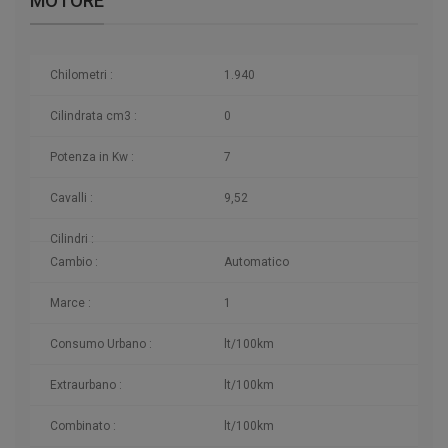
MOTORE
Chilometri
:
1.940
Cilindrata cm3 :
0
Potenza in Kw :
7
Cavalli :
9,52
Cilindri :
Cambio :
Automatico
Marce :
1
Consumo Urbano :
lt/100km
Extraurbano :
lt/100km
Combinato :
lt/100km