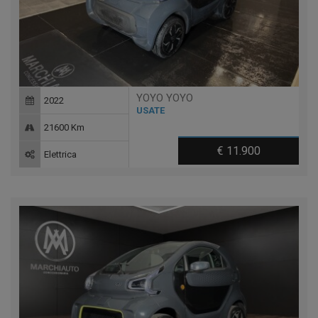
YOYO YOYO
2022
USATE
21600 Km
€ 11.900
Elettrica