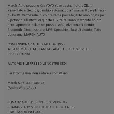
Marchi Auto propone Xev YOYO Yoyo usata, motore ZEuro
alimentato a Elettrica, cambio automatico a 1 marce, 0 cavalli fiscali
/ 7 kwatt. Carrozzeria di colore verde pastello, auto omologata per
2 persone. Gli interni di questa XEV YOYO sono in tessuto colore
nero. Optionals inclusi nel prezzo: ABS, Alzacristalli elettrici,
Bluetooth, Climatizzatore, MP3, Specchietti laterali elettrici, Tetto
panorama. MARCHIAUTO
CONCESSIONARIA UFFICIALE Dal 1965
ALFA ROMEO - FIAT - LANCIA - ABARTH - JEEP SERVICE -
PROFESSIONAL
AUTO VISIBILE PRESSO LE NOSTRE SEDI
Per Informazioni non esitare a contattarci:
MarchiAuto: 3332434375
(Anche WhatsApp)
- FINANZIABILE PER L'INTERO IMPORTO -
- GARANZIA 12 MESI ESTENDIBILE FINO A 36 -
- TAGLIANDO INCLUSO -