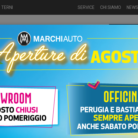
 TERNI
SERVICE
CHI SIAMO
NEW
Chiamaci p
ME
USATO
NUOVO
NOLEGGIO
AUTO KM0
USATO
Nuove
Ligier JS 50 DCI L6...
ECT CONFORT - PRONTA CONSEGNA -
PR