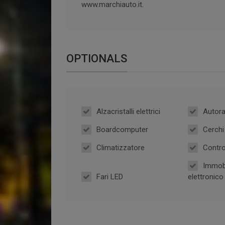
www.marchiauto.it.
OPTIONALS
Alzacristalli elettrici
Autora
Boardcomputer
Cerchi 
Climatizzatore
Contro
Immobi
Fari LED
elettronico