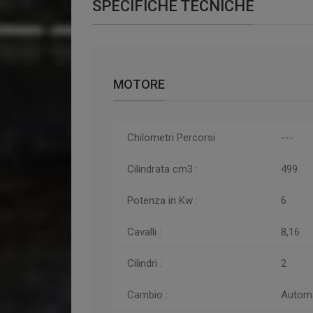
SPECIFICHE TECNICHE
MOTORE
Chilometri
Percorsi
:
---
Cilindrata cm3 :
499
Potenza in Kw :
6
Cavalli :
8,16
Cilindri :
2
Cambio :
Autom