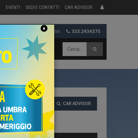
S
EVENTI
SEDI E CONTATTI
CAR ADVISOR
×
er informazioni e preventivi:
333.2434375
 AZIENDALE
CAR ADVISOR
EZZO