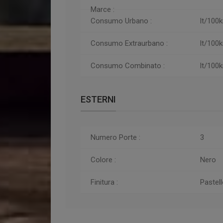
Marce :
Consumo Urbano :
lt/100
Consumo
Extraurbano :
lt/100
Consumo
Combinato :
lt/100
ESTERNI
Numero Porte :
3
Colore :
Nero
Finitura :
Pastell