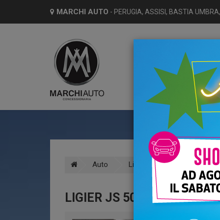
MARCHI AUTO
- PERUGIA, ASSISI, BASTIA UMBRA,
HO
Auto
Ligier
Js
Diesel
LIGIER JS 50 DCI L6 SEL