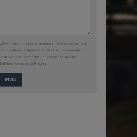
Confermo di essere maggiorenne e acconsento al
trattamento dei dati personali ai sensi del Regolamento
UE nr. 679/2016. Confermo di aver preso visione
dell’
Informativa sulla Privacy.
INVIA