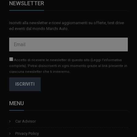
NEWSLETTER
Iscriviti alla newsletter e ricevi aggiornamenti su offerte, test drive
ed eventi dal mondo Marchi Auto.
Accetto di ricevere le newsletter di questo sito
(Leggi l'informativa
completa)
. Potrai disiscriverti in ogni momento grazie al link presente in
ciascuna newsletter che ti invieremo.
ISCRIVITI
MENU
Car Advisor
Privacy Policy