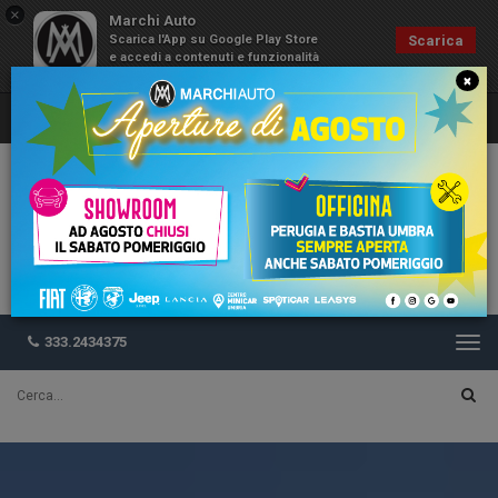
×
Marchi Auto
Scarica l'App su Google Play Store
Scarica
e accedi a contenuti e funzionalità
esclusive
×
333.2434375
Togg
navi