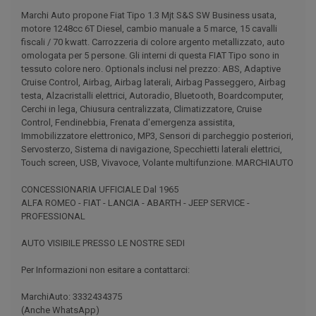
Marchi Auto propone Fiat Tipo 1.3 Mjt S&S SW Business usata,
motore 1248cc 6T Diesel, cambio manuale a 5 marce, 15 cavalli
fiscali / 70 kwatt. Carrozzeria di colore argento metallizzato, auto
omologata per 5 persone. Gli interni di questa FIAT Tipo sono in
tessuto colore nero. Optionals inclusi nel prezzo: ABS, Adaptive
Cruise Control, Airbag, Airbag laterali, Airbag Passeggero, Airbag
testa, Alzacristalli elettrici, Autoradio, Bluetooth, Boardcomputer,
Cerchi in lega, Chiusura centralizzata, Climatizzatore, Cruise
Control, Fendinebbia, Frenata d'emergenza assistita,
Immobilizzatore elettronico, MP3, Sensori di parcheggio posteriori,
Servosterzo, Sistema di navigazione, Specchietti laterali elettrici,
Touch screen, USB, Vivavoce, Volante multifunzione. MARCHIAUTO
CONCESSIONARIA UFFICIALE Dal 1965
ALFA ROMEO - FIAT - LANCIA - ABARTH - JEEP SERVICE -
PROFESSIONAL
AUTO VISIBILE PRESSO LE NOSTRE SEDI
Per Informazioni non esitare a contattarci:
MarchiAuto: 3332434375
(Anche WhatsApp)