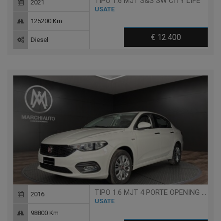
TIPO 1.6 MJT S&S SW CITY LIFE
2021
USATE
125200 Km
€ 12.400
Diesel
TIPO 1.6 MJT 4 PORTE OPENING EDITION
2016
USATE
98800 Km