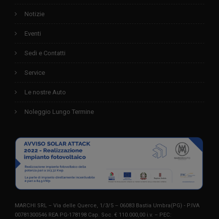
Notizie
Eventi
Sedi e Contatti
Service
Le nostre Auto
Noleggio Lungo Termine
MARCHI SRL – Via delle Querce, 1/3/5 – 06083 Bastia Umbra(PG) - P.IVA
00781300546 REA PG-178198 Cap. Soc. € 110.000,00 i.v. – PEC: