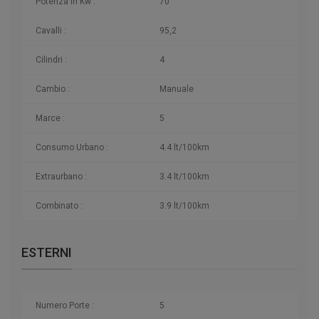
Potenza in Kw :
70
Cavalli :
95,2
Cilindri :
4
Cambio :
Manuale
Marce :
5
Consumo Urbano :
4.4 lt/100km
Extraurbano :
3.4 lt/100km
Combinato :
3.9 lt/100km
ESTERNI
Numero Porte :
5