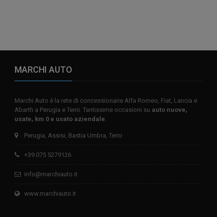
MARCHI AUTO
Marchi Auto è la rete di concessionarie Alfa Romeo, Fiat, Lancia e
Abarth a Perugia e Terni. Tantissime occasioni su
auto nuove,
usate, km 0 e usato aziendale
.
Perugia, Assisi, Bastia Umbra, Terni
+39 075 5279126
info@marchiauto.it
www.marchiauto.it