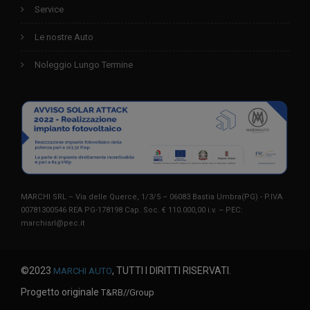
Service
Le nostre Auto
Noleggio Lungo Termine
MARCHI SRL – Via delle Querce, 1/3/5 – 06083 Bastia Umbra(PG) - P.IVA
00781300546 REA PG-178198 Cap. Soc. € 110.000,00 i.v. – PEC:
marchisrl@pec.it
©2023
, TUTTI I DIRITTI RISERVATI.
MARCHI AUTO
Progetto originale
T&RB//Group