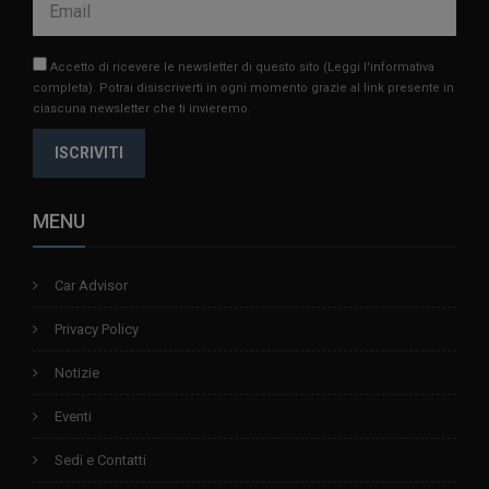
Accetto di ricevere le newsletter di questo sito
(Leggi l'informativa
completa)
. Potrai disiscriverti in ogni momento grazie al link presente in
ciascuna newsletter che ti invieremo.
ISCRIVITI
MENU
Car Advisor
Privacy Policy
Notizie
Eventi
Sedi e Contatti