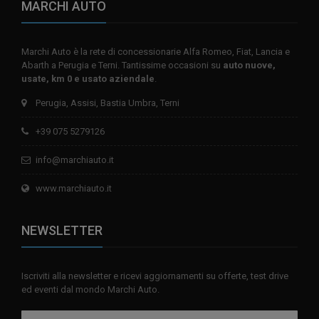
MARCHI AUTO
Marchi Auto è la rete di concessionarie Alfa Romeo, Fiat, Lancia e
Abarth a Perugia e Terni. Tantissime occasioni su
auto nuove,
usate, km 0 e usato aziendale
.
Perugia, Assisi, Bastia Umbra, Terni
+39 075 5279126
info@marchiauto.it
www.marchiauto.it
NEWSLETTER
Iscriviti alla newsletter e ricevi aggiornamenti su offerte, test drive
ed eventi dal mondo Marchi Auto.