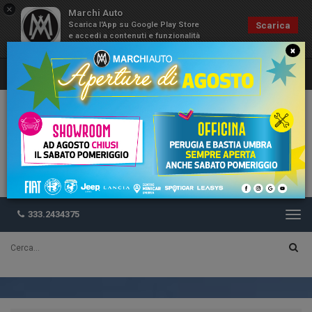
×
Marchi Auto
Scarica l'App su Google Play Store
Scarica
e accedi a contenuti e funzionalità
esclusive
×
333.2434375
Togg
navi