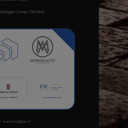
Noleggio Lungo Termine
C: marchisrl@pec.it