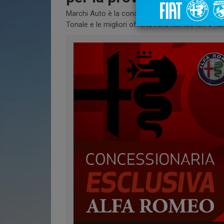
Marchi Auto è la concessionaria Alfa Romeo ufficia
Tonale e le migliori offerte Alfa Romeo km 0 nell