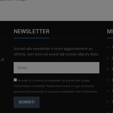
NEWSLETTER
M
Iscriviti alla newsletter e ricevi aggiornamenti su
offerte, test drive ed eventi dal mondo Marchi Auto.
m 0
Accetto di ricevere le newsletter di questo sito
(Leggi
l'informativa completa)
. Potrai disiscriverti in ogni momento
grazie al link presente in ciascuna newsletter che ti invieremo.
ISCRIVITI