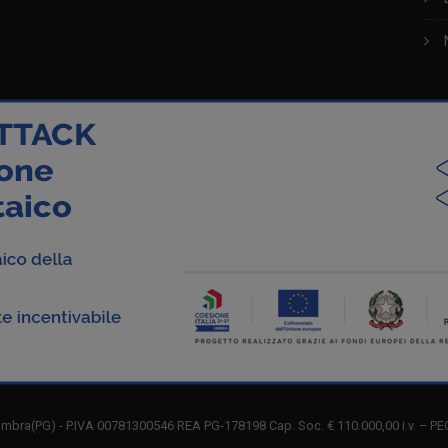
mbra(PG) - P.IVA 00781300546 REA PG-178198 Cap. Soc. € 110.000,00 i.v. – PE