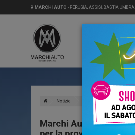
MARCHI AUTO
- PERUGIA, ASSISI, BASTIA UMBRA,
HO
Notizie
Alfa Romeo
Marchi
Marchi Auto: concessi
per la provincia di Peru