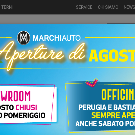
 TERNI
SERVICE
CHI SIAMO
NEW
Chiamaci p
ME
USATO
NUOVO
NOLEGGIO
AUTO KM0
USATO
 Auto: concessionaria Alfa Romeo esclusiva per la provincia di Perug
onaria Alfa Romeo esclusiva
gia