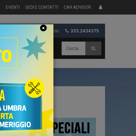
S
EVENTI
SEDI E CONTATTI
CAR ADVISOR
×
er informazioni e preventivi:
333.2434375
 AZIENDALE
ia