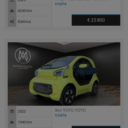
USATA
6200 Km
€ 25.800
Elettrica
Xev YOYO YOYO
2022
USATA
1940 Km