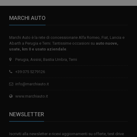
MARCHI AUTO
Marchi Auto è la rete di concessionarie Alfa Romeo, Fiat, Lancia e
Abarth a Perugia e Terni. Tantissime occasioni su
auto nuove,
usate, km 0 e usato aziendale
.
Perugia, Assisi, Bastia Umbra, Terni
+39 075 5279126
info@marchiauto.it
www.marchiauto.it
NEWSLETTER
Iscriviti alla newsletter e ricevi aggiornamenti su offerte, test drive