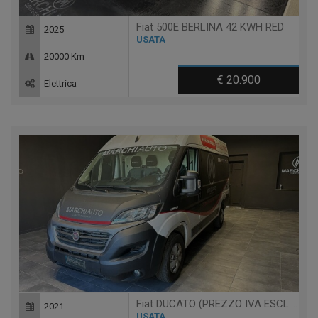
Fiat 500E BERLINA 42 KWH RED
2025
USATA
20000 Km
€ 20.900
Elettrica
Fiat DUCATO (PREZZO IVA ESCL.) E-DUCATO 35Q MH2 122CV 47KW
2021
USATA