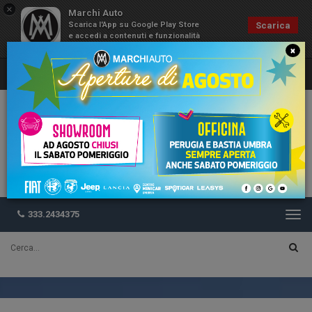
×
Marchi Auto
Scarica l'App su Google Play Store
Scarica
e accedi a contenuti e funzionalità
esclusive
×
333.2434375
Togg
navi