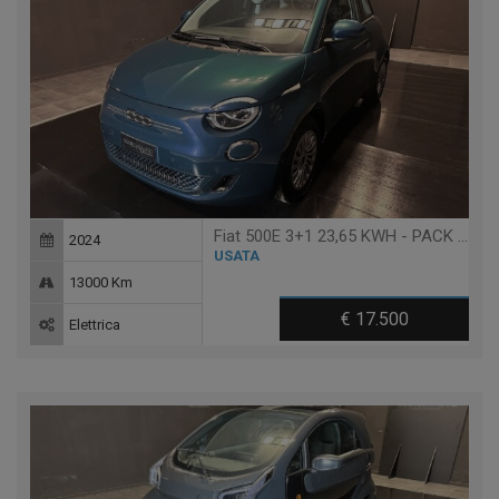
Fiat 500E 3+1 23,65 KWH - PACK COMFORT
2024
USATA
13000 Km
€ 17.500
Elettrica