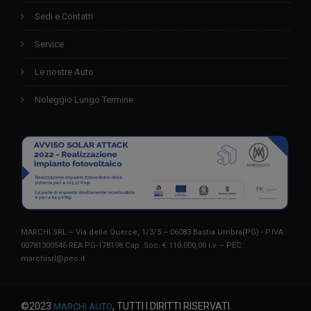
Sedi e Contatti
Service
Le nostre Auto
Noleggio Lungo Termine
MARCHI SRL – Via delle Querce, 1/3/5 – 06083 Bastia Umbra(PG) - P.IVA
00781300546 REA PG-178198 Cap. Soc. € 110.000,00 i.v. – PEC:
marchisrl@pec.it
©2023
, TUTTI I DIRITTI RISERVATI.
MARCHI AUTO