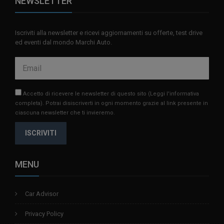
NEWSLETTER
Iscriviti alla newsletter e ricevi aggiornamenti su offerte, test drive
ed eventi dal mondo Marchi Auto.
Accetto di ricevere le newsletter di questo sito
(Leggi l'informativa
completa)
. Potrai disiscriverti in ogni momento grazie al link presente in
ciascuna newsletter che ti invieremo.
ISCRIVITI
MENU
Car Advisor
Privacy Policy