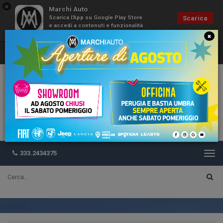
×
Marchi Auto
Scarica l'App su Google Play Store
Scarica
e accedi a contenuti e funzionalità
esclusive
×
333.2434375
Togg
navi