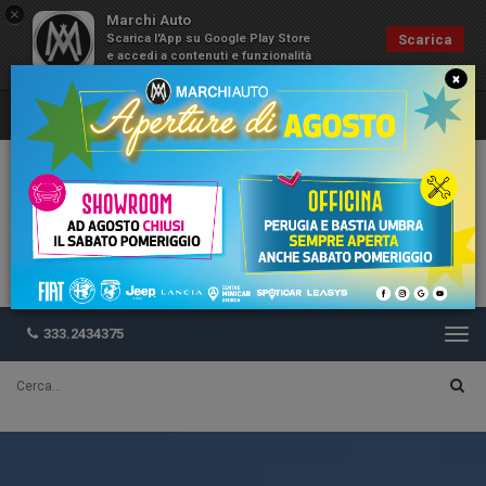
×
Marchi Auto
Scarica l'App su Google Play Store
Scarica
e accedi a contenuti e funzionalità
esclusive
×
333.2434375
Togg
navi