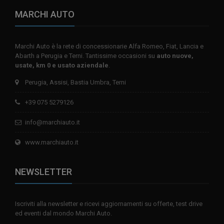
MARCHI AUTO
Marchi Auto è la rete di concessionarie Alfa Romeo, Fiat, Lancia e
Abarth a Perugia e Terni. Tantissime occasioni su
auto nuove,
usate, km 0 e usato aziendale
.
Perugia, Assisi, Bastia Umbra, Terni
+39 075 5279126
info@marchiauto.it
www.marchiauto.it
NEWSLETTER
Iscriviti alla newsletter e ricevi aggiornamenti su offerte, test drive
ed eventi dal mondo Marchi Auto.