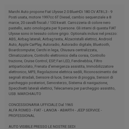
Marchi Auto propone Fiat Ulysse 2.0 BlueHDi 180 CV AT8 L3 - 9
Posti usata, motore 1997cc 6T Diesel, cambio sequenziale a 8
marce, 20 cavalli fiscali / 130 kwatt. Carrozzeria di colore nero
pastello, auto omologata per 9 persone. Gli interni di questa FIAT
Ulysse sono in tessuto colore grigio. Optionals inclusi nel prezzo:
ABS, Airbag laterali, Airbag testa, Alzacristalli elettrici, Android
Auto, Apple CarPlay, Autoradio, Autoradio digitale, Bluetooth,
Boardcomputer, Cerchi in lega, Chiusura centralizzata,
Climatizzatore, Controllo elettronico della corsia, Controllo
trazione, Cruise Control, ESP, Fari LED, Fendinebbia, Filtro
antiparticolato, Frenata d'emergenza assistita, Immobilizzatore
elettronico, MP3, Regolazione elettrica sedili, Riconoscimento dei
segnali stradali, Sensore di luce, Sensore di pioggia, Sensori di
parcheggio posteriori, Servosterzo, Sistema di navigazione,
Specchietti laterali elettrici, Telecamera per parcheggio assistito,
USB. MARCHIAUTO
CONCESSIONARIA UFFICIALE Dal 1965
ALFA ROMEO - FIAT - LANCIA - ABARTH - JEEP SERVICE -
PROFESSIONAL
AUTO VISIBILE PRESSO LE NOSTRE SEDI