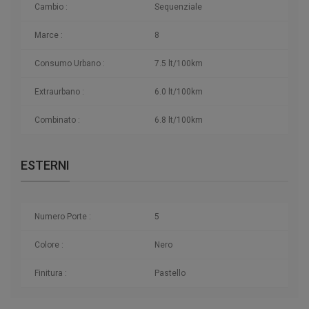
Cambio :
Sequenziale
Marce :
8
Consumo Urbano :
7.5 lt/100km
Extraurbano :
6.0 lt/100km
Combinato :
6.8 lt/100km
ESTERNI
Numero Porte :
5
Colore :
Nero
Finitura :
Pastello