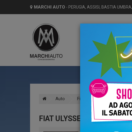
MARCHI AUTO
- PERUGIA, ASSISI, BASTIA UMBRA,
HO
Auto
Fiat
Ulysse
Diese
FIAT ULYSSE 2.2 MULTIJET