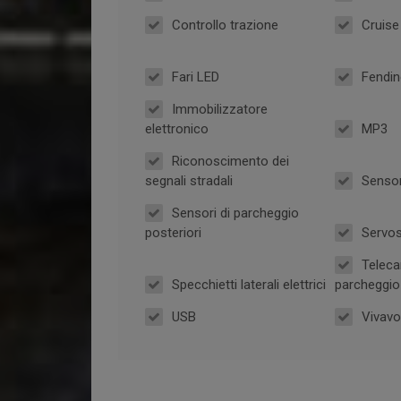
Controllo trazione
Cruise
Fari LED
Fendin
Immobilizzatore
elettronico
MP3
Riconoscimento dei
segnali stradali
Sensor
Sensori di parcheggio
posteriori
Servo
Teleca
Specchietti laterali elettrici
parcheggio 
USB
Vivav