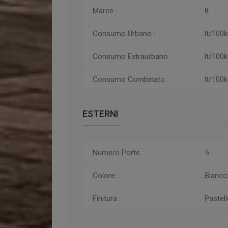
Marce :
8
Consumo Urbano :
lt/100
Consumo
Extraurbano :
lt/100
Consumo
Combinato :
lt/100
ESTERNI
Numero Porte :
5
Colore :
Bianco
Finitura :
Pastell