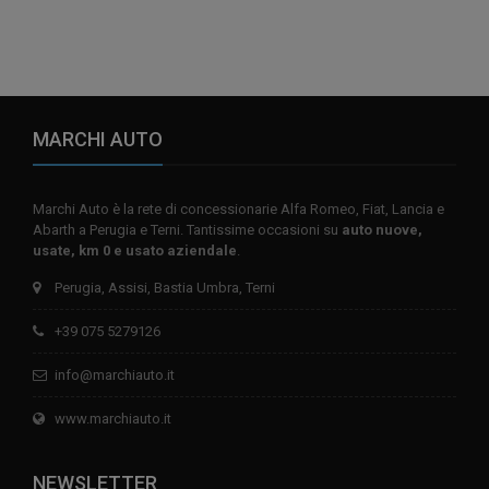
MARCHI AUTO
Marchi Auto è la rete di concessionarie Alfa Romeo, Fiat, Lancia e
Abarth a Perugia e Terni. Tantissime occasioni su
auto nuove,
usate, km 0 e usato aziendale
.
Perugia, Assisi, Bastia Umbra, Terni
+39 075 5279126
info@marchiauto.it
www.marchiauto.it
NEWSLETTER