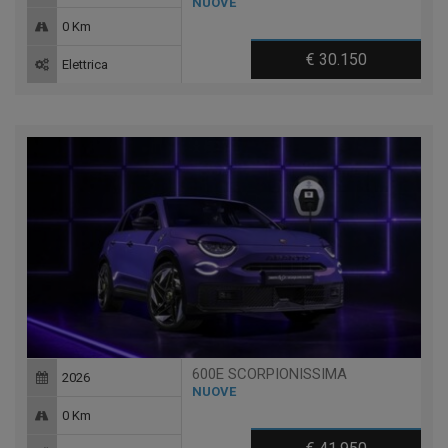
NUOVE
0 Km
€ 30.150
Elettrica
600E SCORPIONISSIMA
2026
NUOVE
0 Km