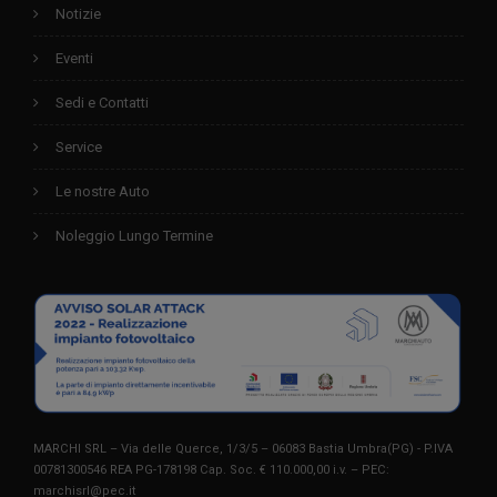
Notizie
Eventi
Sedi e Contatti
Service
Le nostre Auto
Noleggio Lungo Termine
MARCHI SRL – Via delle Querce, 1/3/5 – 06083 Bastia Umbra(PG) - P.IVA
00781300546 REA PG-178198 Cap. Soc. € 110.000,00 i.v. – PEC:
marchisrl@pec.it