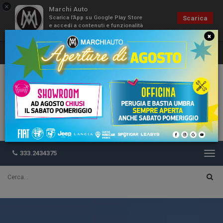
×
Marchi Auto
Scarica l'App su Google Play Store
Scarica
e accedi a contenuti e funzionalità
esclusive
×
333.2434375
Togg
navi