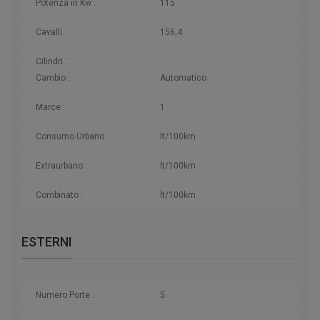
Potenza in Kw :
115
Cavalli :
156,4
Cilindri :
Cambio :
Automatico
Marce :
1
Consumo Urbano :
lt/100km
Extraurbano :
lt/100km
Combinato :
lt/100km
ESTERNI
Numero Porte :
5