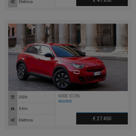
€ 41.950
Elettrica
600E ICON
2026
NUOVE
0 Km
€ 27.450
Elettrica