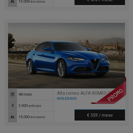
15.000
km/anno
Alfa romeo ALFA ROMEO GIULIA 2 VELOCE
48 mesi
NOLEGGIO
3.000
anticipo
€ 559 / mese
15.000
km/anno