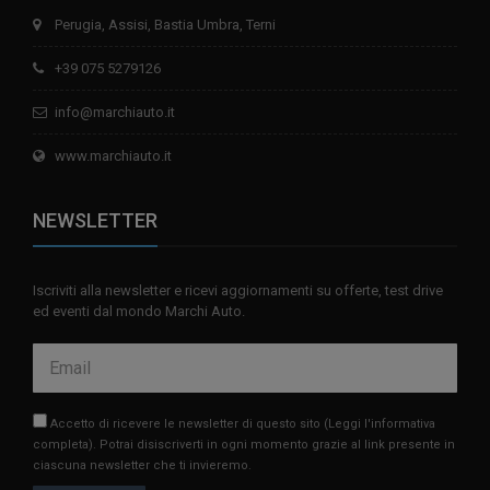
Perugia, Assisi, Bastia Umbra, Terni
+39 075 5279126
info@marchiauto.it
www.marchiauto.it
NEWSLETTER
Iscriviti alla newsletter e ricevi aggiornamenti su offerte, test drive
ed eventi dal mondo Marchi Auto.
Accetto di ricevere le newsletter di questo sito
(Leggi l'informativa
completa)
. Potrai disiscriverti in ogni momento grazie al link presente in
ciascuna newsletter che ti invieremo.