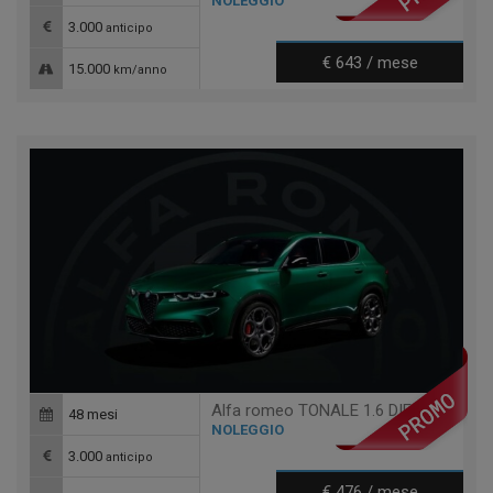
NOLEGGIO
3.000
anticipo
€ 643 / mese
15.000
km/anno
Alfa romeo TONALE 1.6 DIESEL 130CV TCT6 SPRINT
48 mesi
NOLEGGIO
3.000
anticipo
€ 476 / mese