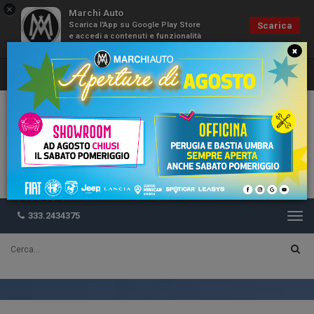
×
Marchi Auto
Scarica l'App su Google Play Store
Scarica
e accedi a contenuti e funzionalità
esclusive
×
333.2434375
Togg
navi