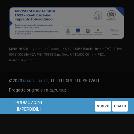
MARCHI SRL – Via delle Querce, 1/3/5 – 06083 Bastia Umbra(PG) - P.IVA
00781300546 REA PG-178198 Cap. Soc. € 110.000,00 i.v. – PEC:
marchisrl@pec.it
©2023
, TUTTI I DIRITTI RISERVATI.
MARCHI AUTO
Progetto originale
T&RB//Group
PROMOZIONI
NUOVO
USATO
IMPERDIBILI