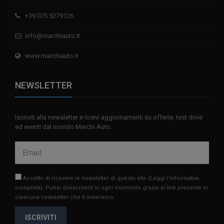
+39 075 5279126
info@marchiauto.it
www.marchiauto.it
NEWSLETTER
Iscriviti alla newsletter e ricevi aggiornamenti su offerte, test drive
ed eventi dal mondo Marchi Auto.
Accetto di ricevere le newsletter di questo sito
(Leggi l'informativa
completa)
. Potrai disiscriverti in ogni momento grazie al link presente in
ciascuna newsletter che ti invieremo.
ISCRIVITI