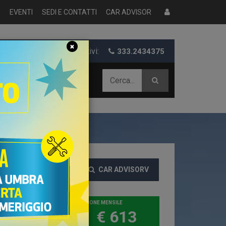
S
EVENTI
SEDI E CONTATTI
CAR ADVISOR
×
er informazioni e preventivi:
333.2434375
 AZIENDALE
CAR ADVISORV
TICIPO
CANONE MENSILE
€ 2.000
€ 613