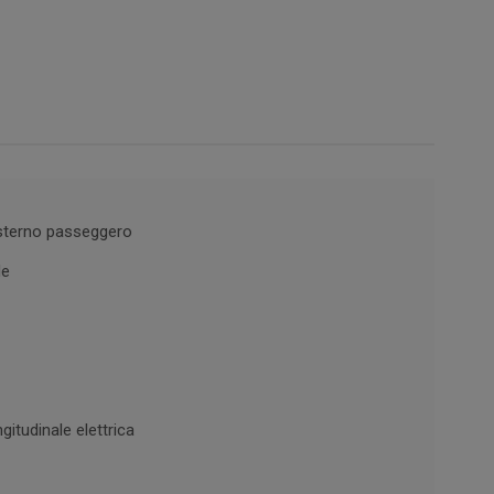
 esterno passeggero
de
itudinale elettrica