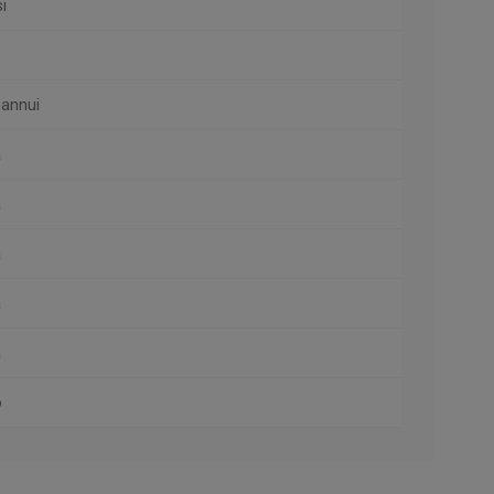
i
 annui
a
a
a
a
a
o