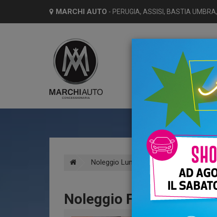
MARCHI AUTO
- PERUGIA, ASSISI, BASTIA UMBRA,
HO
Noleggio Lungo Termine
Fiat
Noleggio Fiat 600 Elett