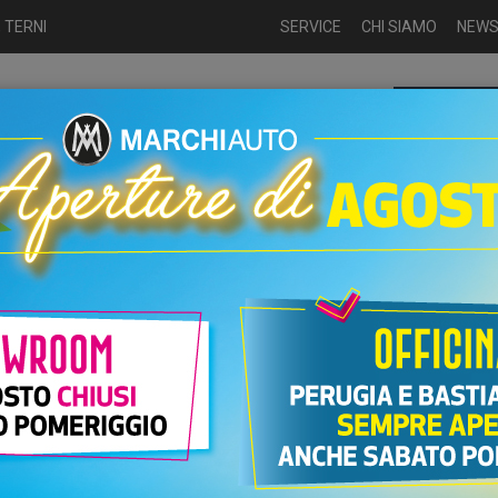
 TERNI
SERVICE
CHI SIAMO
NEW
Chiamaci p
ME
USATO
NUOVO
NOLEGGIO
AUTO KM0
USATO
Fiat 600 Elettrica 156cv La Prima
rica 156cv La Prima
AN