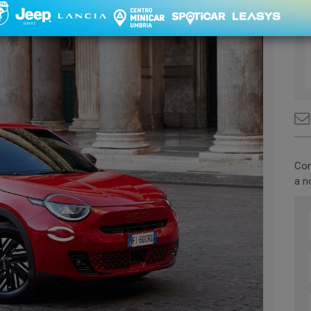
Com
a n