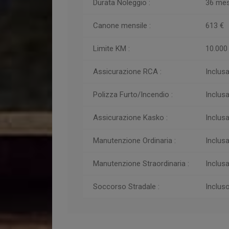
Durata Noleggio :
36 mes
Canone mensile :
613 €
Limite KM :
10.000
Assicurazione RCA :
Inclus
Polizza Furto/Incendio :
Inclus
Assicurazione Kasko :
Inclus
Manutenzione Ordinaria :
Inclus
Manutenzione Straordinaria :
Inclus
Soccorso Stradale :
Inclus