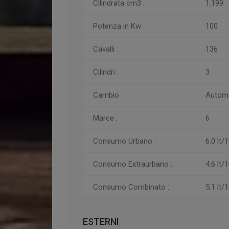
Cilindrata cm3 :
1.199
Potenza in Kw :
100
Cavalli :
136
Cilindri :
3
Cambio :
Autom
Marce :
6
Consumo Urbano :
6.0 lt
Consumo
Extraurbano :
4.6 lt
Consumo
Combinato :
5.1 lt
ESTERNI