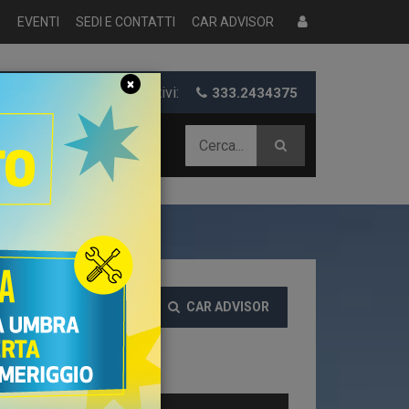
S
EVENTI
SEDI E CONTATTI
CAR ADVISOR
×
er informazioni e preventivi:
333.2434375
 AZIENDALE
CAR ADVISOR
EZZO