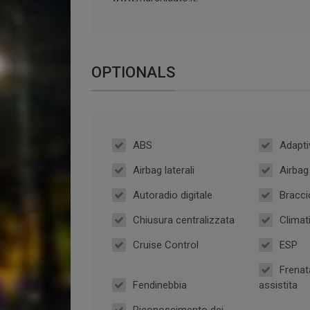
OPTIONALS
ABS
Adapti
Airbag laterali
Airba
Autoradio digitale
Bracci
Chiusura centralizzata
Climat
Cruise Control
ESP
Frenat
Fendinebbia
assistita
Riconoscimento dei