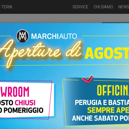
 TERNI
SERVICE
CHI SIAMO
NEW
Chiamaci p
ME
USATO
NUOVO
NOLEGGIO
AUTO KM0
USATO
a/benzina
Nuove
Fiat 600 Hybrid 136...
DCT MHEV LA PRIMA
PR