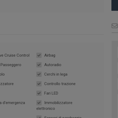
ve Cruise Control
Airbag
g Passeggero
Autoradio
olo
Cerchi in lega
izzatore
Controllo trazione
Fari LED
a d'emergenza
Immobilizzatore
elettronico
Sensori di parcheggio