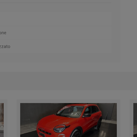
one
izzato