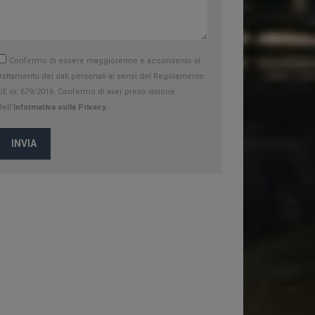
Confermo di essere maggiorenne e acconsento al
trattamento dei dati personali ai sensi del Regolamento
UE nr. 679/2016. Confermo di aver preso visione
dell’
Informativa sulla Privacy.
INVIA