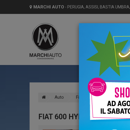
MARCHI AUTO
- PERUGIA, ASSISI, BASTIA UMBRA,
HO
Auto
Fiat
600
Elettric
FIAT 600 HYBRID 136 CV 