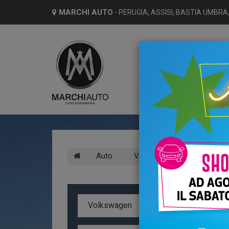
MARCHI AUTO
- PERUGIA, ASSISI, BASTIA UMBRA,
HO
Auto
Volkswagen
T-cross
A
Volkswagen