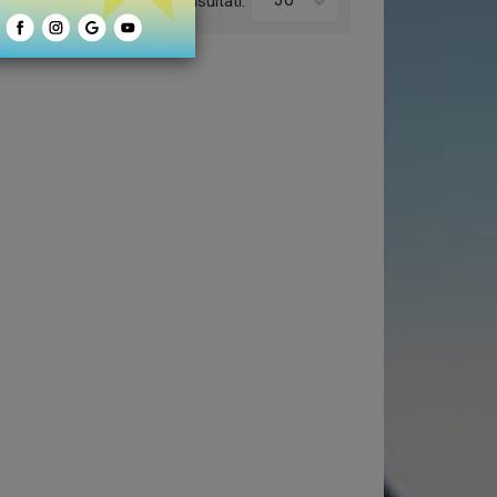
o:
Risultati: