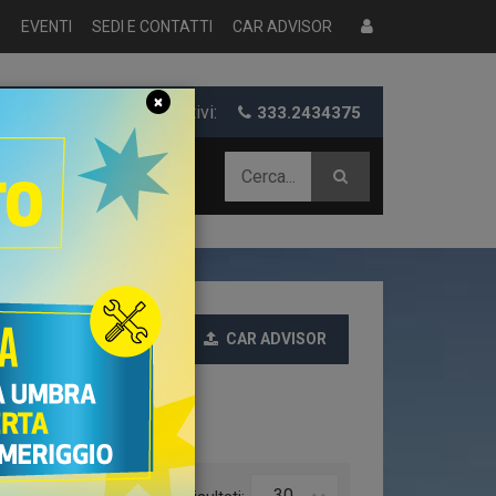
S
EVENTI
SEDI E CONTATTI
CAR ADVISOR
×
er informazioni e preventivi:
333.2434375
 AZIENDALE
CAR ADVISOR
Ultime
30