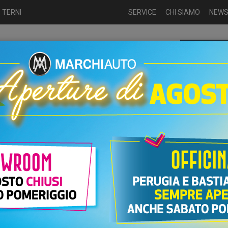
 TERNI
SERVICE
CHI SIAMO
NEW
Chiamaci p
ME
USATO
NUOVO
NOLEGGIO
AUTO KM0
USATO
Benzina
UTO VOLKSWAGEN T-CROSS BENZINA