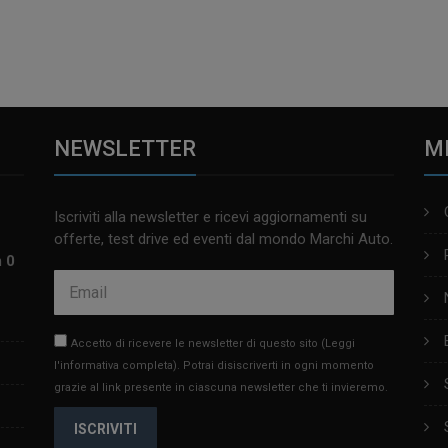
NEWSLETTER
M
Iscriviti alla newsletter e ricevi aggiornamenti su
offerte, test drive ed eventi dal mondo Marchi Auto.
m 0
Accetto di ricevere le newsletter di questo sito
(Leggi
l'informativa completa)
. Potrai disiscriverti in ogni momento
grazie al link presente in ciascuna newsletter che ti invieremo.
ISCRIVITI