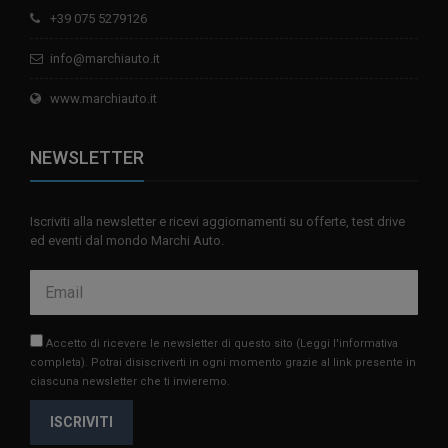
+39 075 5279126
info@marchiauto.it
www.marchiauto.it
NEWSLETTER
Iscriviti alla newsletter e ricevi aggiornamenti su offerte, test drive
ed eventi dal mondo Marchi Auto.
Accetto di ricevere le newsletter di questo sito
(Leggi l'informativa
completa)
. Potrai disiscriverti in ogni momento grazie al link presente in
ciascuna newsletter che ti invieremo.
ISCRIVITI