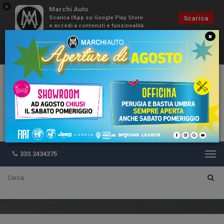
×
Marchi Auto
Scarica l'App su Google Play Store
Scarica
e accedi a contenuti e funzionalità
esclusive
×
333.2434375
Togg
navi