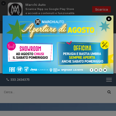
×
Marchi Auto
Scarica l'App su Google Play Store
Scarica
e accedi a contenuti e funzionalità
esclusive
×
333.2434375
Togg
navi