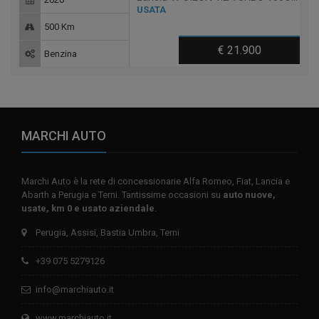
USATA
500 Km
€ 21.900
Benzina
MARCHI AUTO
Marchi Auto è la rete di concessionarie Alfa Romeo, Fiat, Lancia e
Abarth a Perugia e Terni. Tantissime occasioni su
auto nuove,
usate, km 0 e usato aziendale
.
Perugia, Assisi, Bastia Umbra, Terni
+39 075 5279126
info@marchiauto.it
www.marchiauto.it