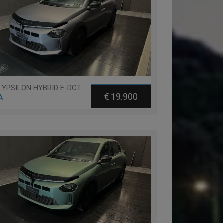
a YPSILON HYBRID E-DCT
€ 19.900
A