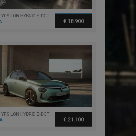
a YPSILON HYBRID E-DCT
€ 18.900
A
a YPSILON HYBRID E-DCT
€ 21.100
A