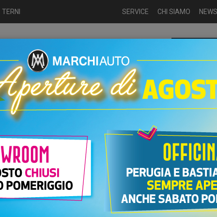
 TERNI
SERVICE
CHI SIAMO
NEW
Chiamaci p
ME
USATO
NUOVO
NOLEGGIO
AUTO KM0
USATO
UTO LANCIA YPSILON