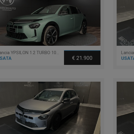
Lancia YPSILON 1.2 TURBO 100CV LX - MANUALE -
Lanci
€ 21.900
SATA
USAT