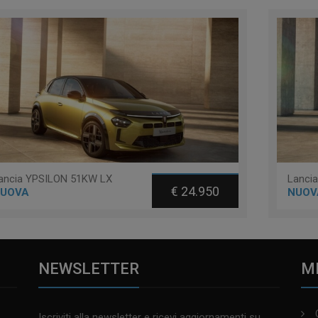
ancia YPSILON 51KW LX
Lanci
€ 24.950
UOVA
NUOV
NEWSLETTER
M
Iscriviti alla newsletter e ricevi aggiornamenti su