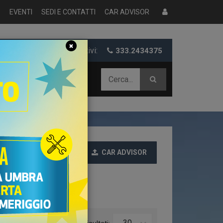
S
EVENTI
SEDI E CONTATTI
CAR ADVISOR
×
er informazioni e preventivi:
333.2434375
 AZIENDALE
CAR ADVISOR
Ultime
30