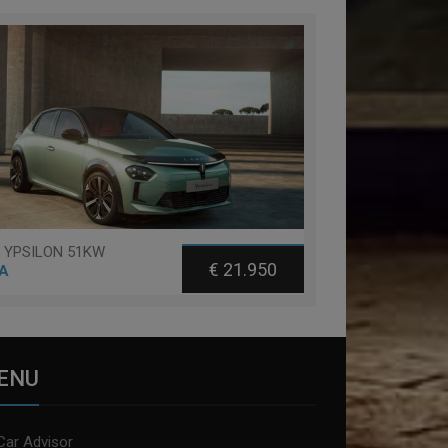
a YPSILON 51KW
€ 21.950
A
ENU
Car Advisor