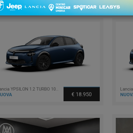
 1 - 10 di 10
Ordinament
Lancia YPSILON 1.2 TURBO 100 LX 100CV
€ 18.950
UOVA
NUOV