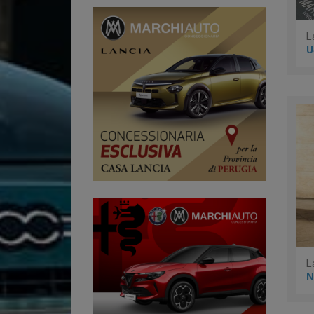
L
U
N