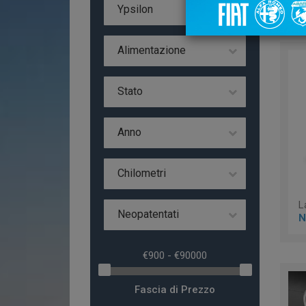
Da
Ypsilon
Alimentazione
Stato
Anno
Chilometri
Neopatentati
N
Fascia di Prezzo