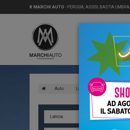
MARCHI AUTO
- PERUGIA, ASSISI, BASTIA UMBRA,
HO
Auto
Lancia
Ypsilon
A
Lancia