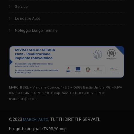
Service
Le nostre Auto
Noleggio Lungo Termine
MARCHI SRL – Via delle Querce, 1/3/5 – 06083 Bastia Umbra(PG) - P.IVA
00781300546 REA PG-178198 Cap. Soc. € 110.000,00 i.v. – PEC:
marchisrl@pec.it
©2023
, TUTTI I DIRITTI RISERVATI.
MARCHI AUTO
Progetto originale
T&RB//Group