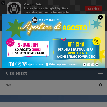
×
Marchi Auto
Scarica l'App su Google Play Store
Scarica
e accedi a contenuti e funzionalità
esclusive
×
333.2434375
Togg
navi