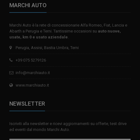
MARCHI AUTO
Marchi Auto è la rete di concessionarie Alfa Romeo, Fiat, Lancia e
Abarth a Perugia e Terni. Tantissime occasioni su
auto nuove,
usate, km 0 e usato aziendale
.
Perugia, Assisi, Bastia Umbra, Terni
+39 075 5279126
info@marchiauto.it
www.marchiauto.it
NEWSLETTER
Iscriviti alla newsletter e ricevi aggiornamenti su offerte, test drive
ed eventi dal mondo Marchi Auto.