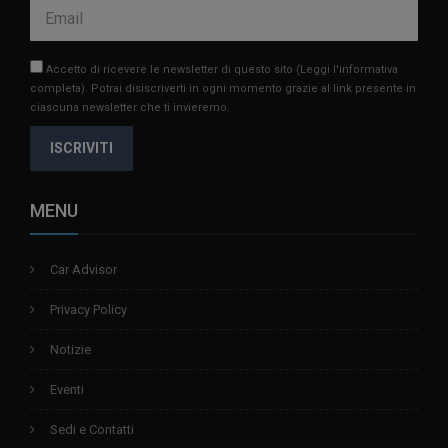
Accetto di ricevere le newsletter di questo sito
(Leggi l'informativa
completa)
. Potrai disiscriverti in ogni momento grazie al link presente in
ciascuna newsletter che ti invieremo.
ISCRIVITI
MENU
Car Advisor
Privacy Policy
Notizie
Eventi
Sedi e Contatti