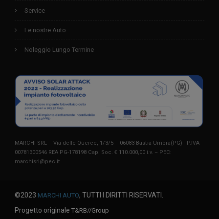
Service
Le nostre Auto
Noleggio Lungo Termine
MARCHI SRL – Via delle Querce, 1/3/5 – 06083 Bastia Umbra(PG) - P.IVA
00781300546 REA PG-178198 Cap. Soc. € 110.000,00 i.v. – PEC:
marchisrl@pec.it
©2023
, TUTTI I DIRITTI RISERVATI.
MARCHI AUTO
Progetto originale
T&RB//Group