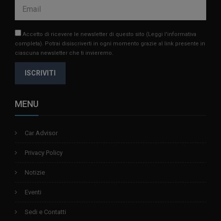
Accetto di ricevere le newsletter di questo sito
(Leggi l'informativa
completa)
. Potrai disiscriverti in ogni momento grazie al link presente in
ciascuna newsletter che ti invieremo.
ISCRIVITI
MENU
Car Advisor
Privacy Policy
Notizie
Eventi
Sedi e Contatti