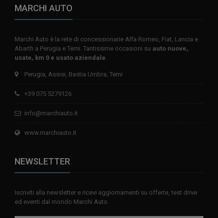
MARCHI AUTO
Marchi Auto è la rete di concessionarie Alfa Romeo, Fiat, Lancia e
Abarth a Perugia e Terni. Tantissime occasioni su
auto nuove,
usate, km 0 e usato aziendale
.
Perugia, Assisi, Bastia Umbra, Terni
+39 075 5279126
info@marchiauto.it
www.marchiauto.it
NEWSLETTER
Iscriviti alla newsletter e ricevi aggiornamenti su offerte, test drive
ed eventi dal mondo Marchi Auto.