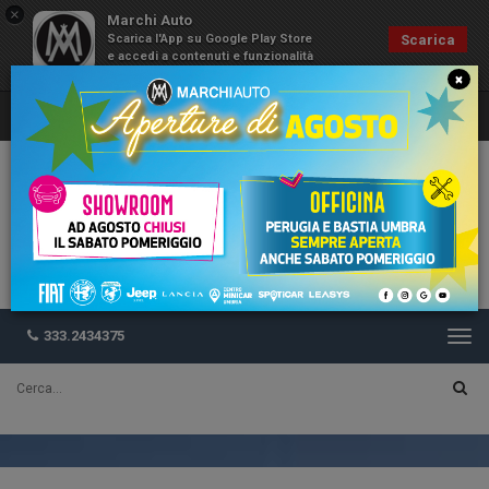
×
Marchi Auto
Scarica l'App su Google Play Store
Scarica
e accedi a contenuti e funzionalità
esclusive
×
333.2434375
Togg
navi