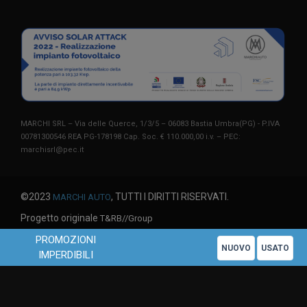
MARCHI SRL – Via delle Querce, 1/3/5 – 06083 Bastia Umbra(PG) - P.IVA
00781300546 REA PG-178198 Cap. Soc. € 110.000,00 i.v. – PEC:
marchisrl@pec.it
©2023
, TUTTI I DIRITTI RISERVATI.
MARCHI AUTO
Progetto originale
T&RB//Group
PROMOZIONI
Questo sito utilizza solo cookie tecnici. Chiudendo questo banner o
X
NUOVO
USATO
IMPERDIBILI
proseguendo la navigazione acconsenti all'uso di cookie.
Leggi