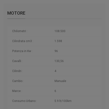
MOTORE
Chilometri
:
108.500
Cilindrata cm3 :
1.598
Potenza in Kw :
96
Cavalli :
130,56
Cilindri :
4
Cambio :
Manuale
Marce :
6
Consumo Urbano :
5.9 lt/100km