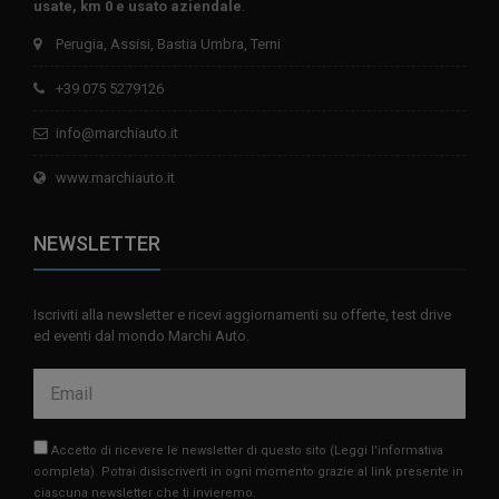
usate, km 0 e usato aziendale
.
Perugia, Assisi, Bastia Umbra, Terni
+39 075 5279126
info@marchiauto.it
www.marchiauto.it
NEWSLETTER
Iscriviti alla newsletter e ricevi aggiornamenti su offerte, test drive
ed eventi dal mondo Marchi Auto.
Accetto di ricevere le newsletter di questo sito
(Leggi l'informativa
completa)
. Potrai disiscriverti in ogni momento grazie al link presente in
ciascuna newsletter che ti invieremo.