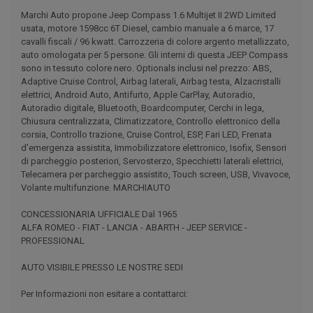
Marchi Auto propone Jeep Compass 1.6 Multijet II 2WD Limited
usata, motore 1598cc 6T Diesel, cambio manuale a 6 marce, 17
cavalli fiscali / 96 kwatt. Carrozzeria di colore argento metallizzato,
auto omologata per 5 persone. Gli interni di questa JEEP Compass
sono in tessuto colore nero. Optionals inclusi nel prezzo: ABS,
Adaptive Cruise Control, Airbag laterali, Airbag testa, Alzacristalli
elettrici, Android Auto, Antifurto, Apple CarPlay, Autoradio,
Autoradio digitale, Bluetooth, Boardcomputer, Cerchi in lega,
Chiusura centralizzata, Climatizzatore, Controllo elettronico della
corsia, Controllo trazione, Cruise Control, ESP, Fari LED, Frenata
d'emergenza assistita, Immobilizzatore elettronico, Isofix, Sensori
di parcheggio posteriori, Servosterzo, Specchietti laterali elettrici,
Telecamera per parcheggio assistito, Touch screen, USB, Vivavoce,
Volante multifunzione. MARCHIAUTO
CONCESSIONARIA UFFICIALE Dal 1965
ALFA ROMEO - FIAT - LANCIA - ABARTH - JEEP SERVICE -
PROFESSIONAL
AUTO VISIBILE PRESSO LE NOSTRE SEDI
Per Informazioni non esitare a contattarci: