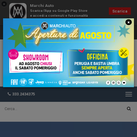
×
Marchi Auto
Scarica l'App su Google Play Store
Scarica
e accedi a contenuti e funzionalità
esclusive
×
333.2434375
Togg
navi