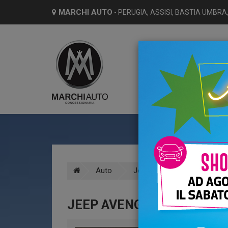
MARCHI AUTO
- PERUGIA, ASSISI, BASTIA UMBRA,
HO
Auto
Jeep
Avenger
Be
JEEP AVENGER 1.2 TURBO