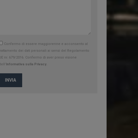
Confermo di essere maggiorenne e acconsento al
trattamento dei dati personali ai sensi del Regolamento
UE nr. 679/2016. Confermo di aver preso visione
dell’
Informativa sulla Privacy.
INVIA