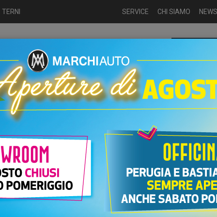
 TERNI
SERVICE
CHI SIAMO
NEW
Chiamaci p
ME
USATO
NUOVO
NOLEGGIO
AUTO KM0
USATO
nzina
Usate
Jeep Avenger 1.2...
 100 CV SUMMIT
PR