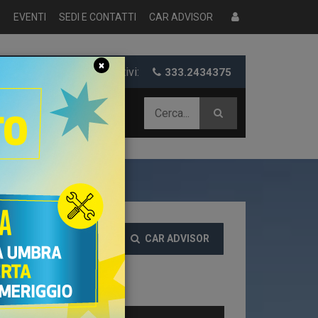
S
EVENTI
SEDI E CONTATTI
CAR ADVISOR
×
er informazioni e preventivi:
333.2434375
 AZIENDALE
CAR ADVISOR
EZZO