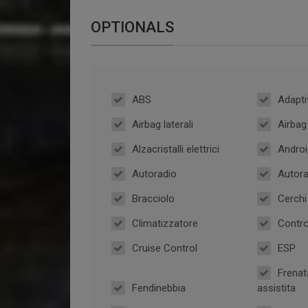
OPTIONALS
ABS
Adapti
Airbag laterali
Airba
Alzacristalli elettrici
Androi
Autoradio
Autora
Bracciolo
Cerchi 
Climatizzatore
Contro
Cruise Control
ESP
Frenat
Fendinebbia
assistita