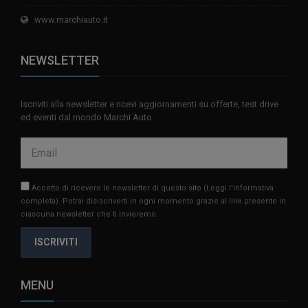
www.marchiauto.it
NEWSLETTER
Iscriviti alla newsletter e ricevi aggiornamenti su offerte, test drive
ed eventi dal mondo Marchi Auto.
Accetto di ricevere le newsletter di questo sito
(Leggi l'informativa
completa)
. Potrai disiscriverti in ogni momento grazie al link presente in
ciascuna newsletter che ti invieremo.
ISCRIVITI
MENU