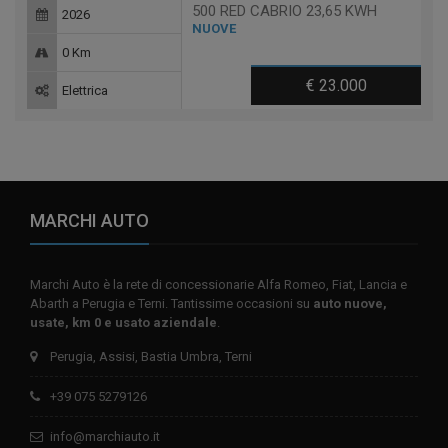
500 RED CABRIO 23,65 KWH
2026
NUOVE
0 Km
€ 23.000
Elettrica
MARCHI AUTO
Marchi Auto è la rete di concessionarie Alfa Romeo, Fiat, Lancia e
Abarth a Perugia e Terni. Tantissime occasioni su
auto nuove,
usate, km 0 e usato aziendale
.
Perugia, Assisi, Bastia Umbra, Terni
+39 075 5279126
info@marchiauto.it