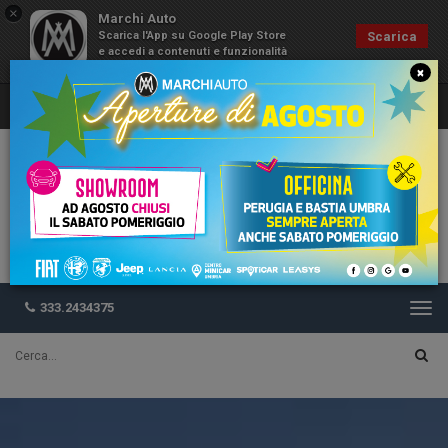
×
Marchi Auto
Scarica l'App su Google Play Store
Scarica
e accedi a contenuti e funzionalità
esclusive
×
333.2434375
Togg
navi