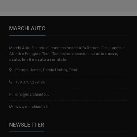
MARCHI AUTO
Marchi Auto è la rete di concessionarie Alfa Romeo, Fiat, Lancia e
Abarth a Perugia e Terni. Tantissime occasioni su
auto nuove,
usate, km 0 e usato aziendale
.
Perugia, Assisi, Bastia Umbra, Terni
+39 075 5279126
info@marchiauto.it
www.marchiauto.it
NEWSLETTER