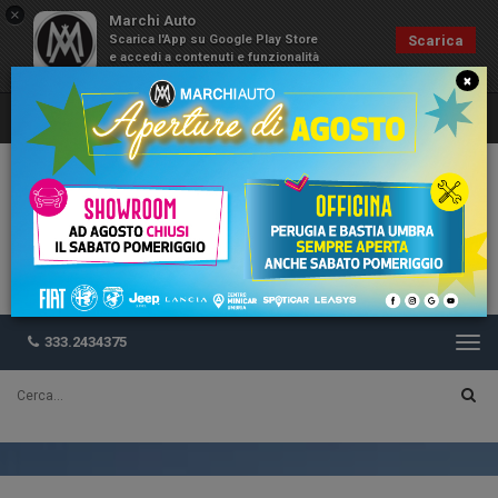
×
Marchi Auto
Scarica l'App su Google Play Store
Scarica
e accedi a contenuti e funzionalità
esclusive
×
333.2434375
Togg
navi