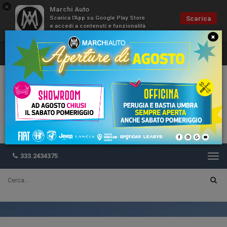
×
Marchi Auto
Scarica l'App su Google Play Store
Scarica
e accedi a contenuti e funzionalità
esclusive
×
333.2434375
Togg
navi