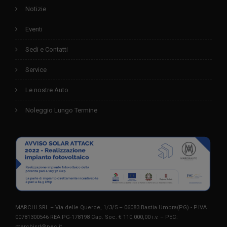
Notizie
Eventi
Sedi e Contatti
Service
Le nostre Auto
Noleggio Lungo Termine
MARCHI SRL – Via delle Querce, 1/3/5 – 06083 Bastia Umbra(PG) - P.IVA
00781300546 REA PG-178198 Cap. Soc. € 110.000,00 i.v. – PEC:
marchisrl@pec.it