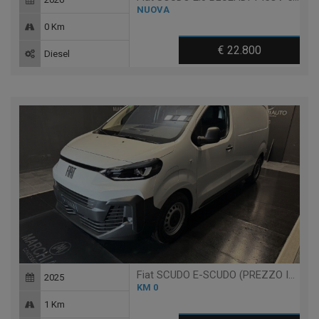
NUOVA
0 Km
€ 22.800
Diesel
Fiat SCUDO E-SCUDO (PREZZO IVA ESCL.) BEV L2H1 BATTERIA 75KW
2025
KM 0
1 Km