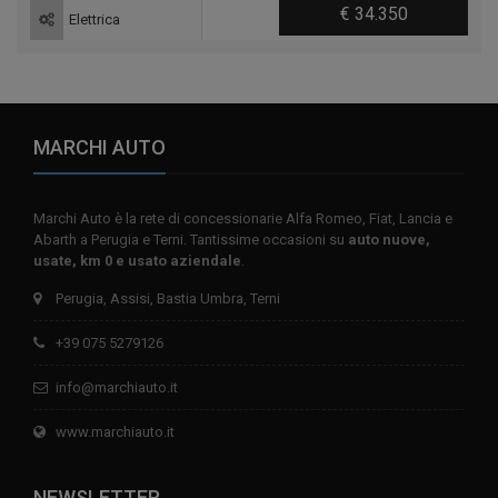
€ 34.350
Elettrica
MARCHI AUTO
Marchi Auto è la rete di concessionarie Alfa Romeo, Fiat, Lancia e
Abarth a Perugia e Terni. Tantissime occasioni su
auto nuove,
usate, km 0 e usato aziendale
.
Perugia, Assisi, Bastia Umbra, Terni
+39 075 5279126
info@marchiauto.it
www.marchiauto.it
NEWSLETTER