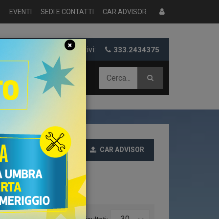
S
EVENTI
SEDI E CONTATTI
CAR ADVISOR
×
er informazioni e preventivi:
333.2434375
 AZIENDALE
CAR ADVISOR
Ultime
30