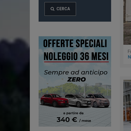
CERCA
F
N