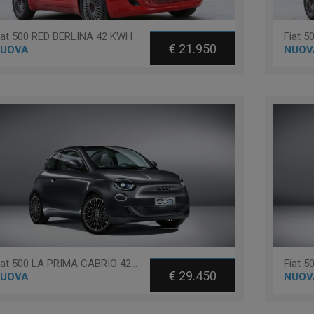
iat 500 RED BERLINA 42 KWH
€ 21.950
UOVA
NUOV
Fiat 500 LA PRIMA CABRIO 42 KWH
€ 29.450
UOVA
NUOV