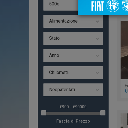
Da
500e
Alimentazione
Stato
Anno
Chilometri
Neopatentati
U
Fascia di Prezzo