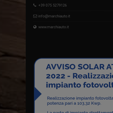
+39 075 5279126
info@marchiauto.it
www.marchiauto.it