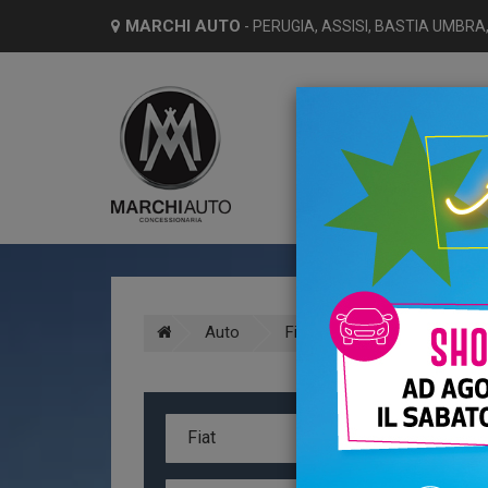
MARCHI AUTO
- PERUGIA, ASSISI, BASTIA UMBRA,
HO
Auto
Fiat
500e
A
Fiat