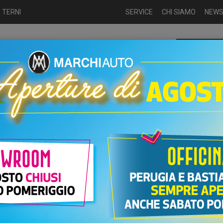
 TERNI
SERVICE
CHI SIAMO
NEW
Chiamaci p
ME
USATO
NUOVO
NOLEGGIO
AUTO KM0
USATO
UTO FIAT 500E