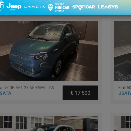
 1 - 12 di 12
Ordinament
Fiat 500E 3+1 23,65 KWH - PACK COMFORT
Fiat 
€ 17.500
SATA
USAT