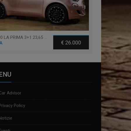
Fiat 500 LA PRIMA 3+1 23,65 KWH
€ 26.000
A
ENU
Car Advisor
Privacy Policy
Notizie
Eventi