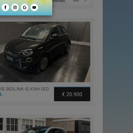
o:
Risultati:
500E BERLINA 42 KWH RED
€ 20.900
A