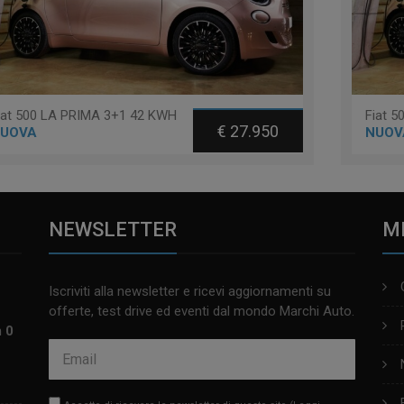
iat 500 LA PRIMA 3+1 42 KWH
€ 27.950
UOVA
NUOV
NEWSLETTER
M
Iscriviti alla newsletter e ricevi aggiornamenti su
offerte, test drive ed eventi dal mondo Marchi Auto.
m 0