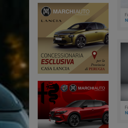
F
N
N