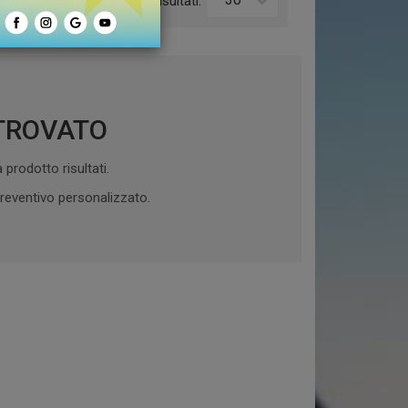
o:
Risultati:
TROVATO
 prodotto risultati.
reventivo personalizzato.