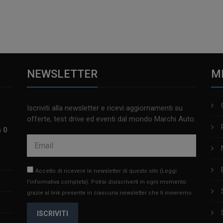
NEWSLETTER
M
Iscriviti alla newsletter e ricevi aggiornamenti su
offerte, test drive ed eventi dal mondo Marchi Auto.
m 0
Accetto di ricevere le newsletter di questo sito
(Leggi
l'informativa completa)
. Potrai disiscriverti in ogni momento
grazie al link presente in ciascuna newsletter che ti invieremo.
ISCRIVITI