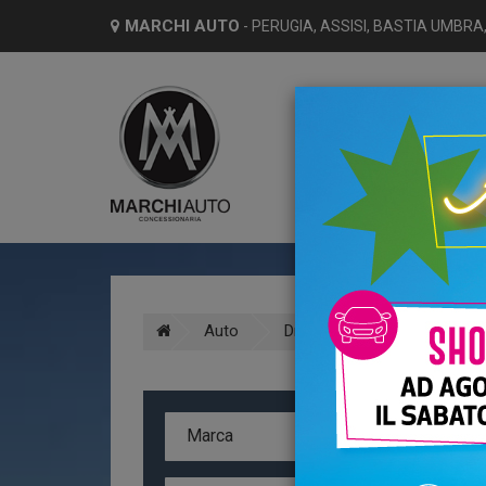
MARCHI AUTO
- PERUGIA, ASSISI, BASTIA UMBRA,
HO
Auto
Dr motor
Dr 4.0
A
Marca