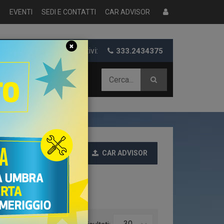
S
EVENTI
SEDI E CONTATTI
CAR ADVISOR
×
er informazioni e preventivi:
333.2434375
 AZIENDALE
CAR ADVISOR
Ultime
30