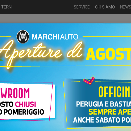
 TERNI
SERVICE
CHI SIAMO
NEW
Chiamaci p
ME
USATO
NUOVO
NOLEGGIO
AUTO KM0
USATO
Gpl
UTO DR MOTOR DR 4.0 GPL