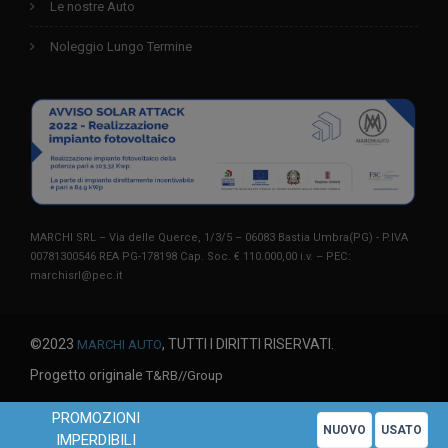
Le nostre Auto
Noleggio Lungo Termine
MARCHI SRL – Via delle Querce, 1/3/5 – 06083 Bastia Umbra(PG) - P.IVA
00781300546 REA PG-178198 Cap. Soc. € 110.000,00 i.v. – PEC:
marchisrl@pec.it
©2023
, TUTTI I DIRITTI RISERVATI.
MARCHI AUTO
Progetto originale
T&RB//Group
PROMOZIONI
NUOVO
USATO
IMPERDIBILI