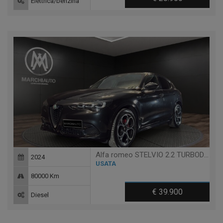
Elettrica/benzina
Alfa romeo STELVIO 2.2 TURBODIESEL 210 CV AT8 Q4 VELOCE
2024
USATA
80000 Km
€ 39.900
Diesel