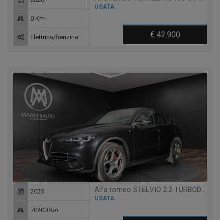
USATA
0 Km
€ 42.900
Elettrica/benzina
Alfa romeo STELVIO 2.2 TURBODIESEL 210 CV AT8 Q4 TI
2023
USATA
70400 Km