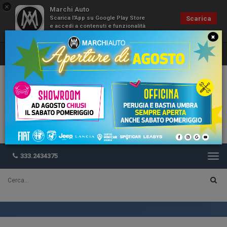
×
Marchi Auto
Scarica l'App su Google Play Store
Scarica
e accedi a contenuti e funzionalità
esclusive
×
333.2434375
Togg
navi