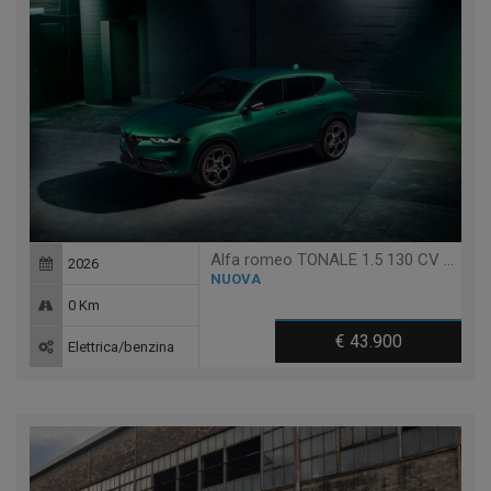
Alfa romeo TONALE 1.5 130 CV MHEV TCT7 VELOCE
2026
NUOVA
0 Km
€ 43.900
Elettrica/benzina