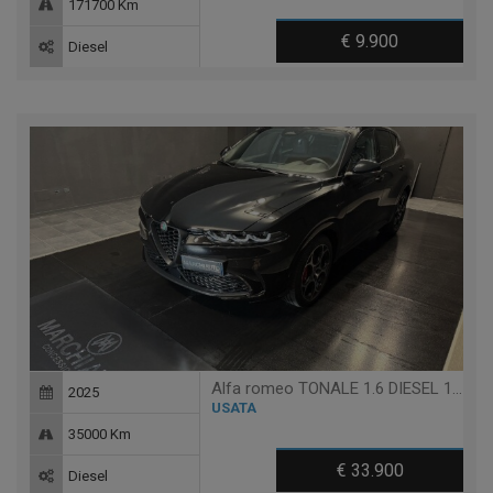
171700 Km
€ 9.900
Diesel
Alfa romeo TONALE 1.6 DIESEL 130 CV TCT6 VELOCE
2025
USATA
35000 Km
€ 33.900
Diesel