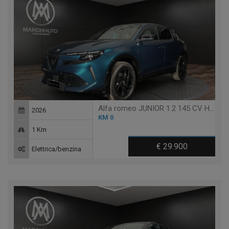
Alfa romeo JUNIOR 1.2 145 CV HYBRID EDCT6 TI
2026
KM 0
1 Km
€ 29.900
Elettrica/benzina