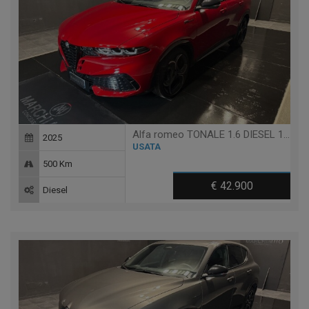
Alfa romeo TONALE 1.6 DIESEL 130 CV TCT6 EDIZIONE MILANO CORTINA 202
2025
USATA
500 Km
€ 42.900
Diesel