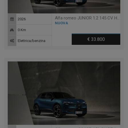
Alfa romeo JUNIOR 1.2 145 CV HYBRID EDCT6 Q4
2026
NUOVA
0 Km
€ 33.800
Elettrica/benzina