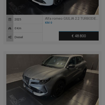
Alfa romeo GIULIA 2.2 TURBODIESEL 210 CV AT8 AWD Q4 VELOCE
2025
KM 0
0 Km
€ 48.800
Diesel