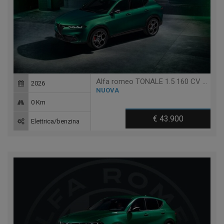
Alfa romeo TONALE 1.5 160 CV MHEV TCT7 VELOCE
2026
NUOVA
0 Km
€ 43.900
Elettrica/benzina