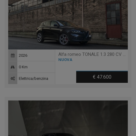
Alfa romeo TONALE 1.3 280 CV PHEV AT6 Q4 SPRINT
2026
NUOVA
0 Km
€ 47.600
Elettrica/benzina