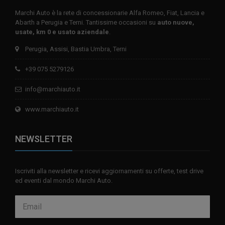
Marchi Auto è la rete di concessionarie Alfa Romeo, Fiat, Lancia e
Abarth a Perugia e Terni. Tantissime occasioni su
auto nuove,
usate, km 0 e usato aziendale
.
Perugia, Assisi, Bastia Umbra, Terni
+39 075 5279126
info@marchiauto.it
www.marchiauto.it
NEWSLETTER
Iscriviti alla newsletter e ricevi aggiornamenti su offerte, test drive
ed eventi dal mondo Marchi Auto.