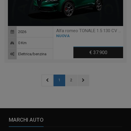
Alfa romeo TONALE 1.5 130 CV MHEV TCT7 SPRINT
2026
NUOVA
0 Km
€ 37.900
Elettrica/benzina
1
2
MARCHI AUTO