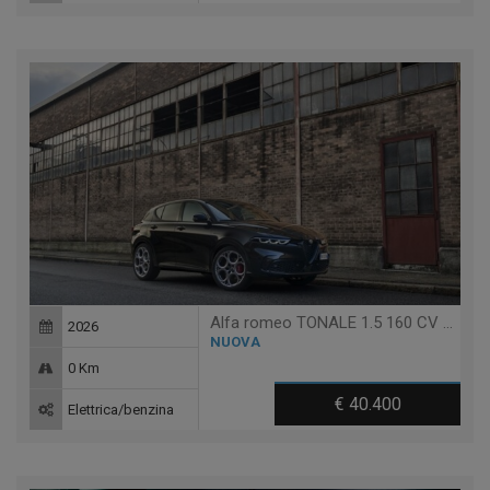
Alfa romeo TONALE 1.5 160 CV MHEV TCT7 SPRINT
2026
NUOVA
0 Km
€ 40.400
Elettrica/benzina