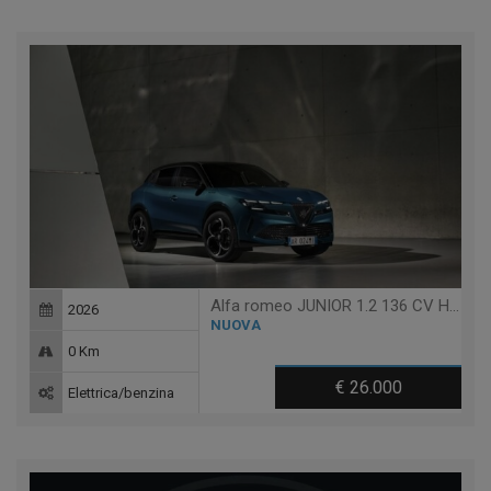
Alfa romeo JUNIOR 1.2 136 CV HYBRID EDCT6
2026
NUOVA
0 Km
€ 26.000
Elettrica/benzina