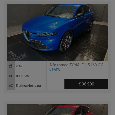
Alfa romeo TONALE 1.5 160 CV MHEV TCT7 VELOCE
2026
USATA
8000 Km
€ 38.900
Elettrica/benzina