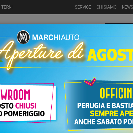
 TERNI
SERVICE
CHI SIAMO
NEW
Chiamaci p
ME
USATO
NUOVO
NOLEGGIO
AUTO KM0
USATO
UTO ALFA ROMEO MITO