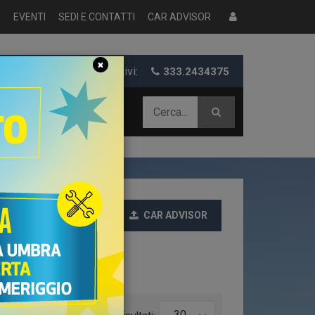
S
EVENTI
SEDI E CONTATTI
CAR ADVISOR
×
er informazioni e preventivi:
333.2434375
 AZIENDALE
CAR ADVISOR
Ultime
30