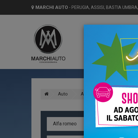
MARCHI AUTO
- PERUGIA, ASSISI, BASTIA UMBRA,
HO
Auto
Alfa romeo
Mito
A
Alfa romeo