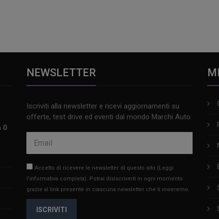
NEWSLETTER
M
Iscriviti alla newsletter e ricevi aggiornamenti su
offerte, test drive ed eventi dal mondo Marchi Auto.
m 0
Accetto di ricevere le newsletter di questo sito
(Leggi
l'informativa completa)
. Potrai disiscriverti in ogni momento
grazie al link presente in ciascuna newsletter che ti invieremo.
ISCRIVITI