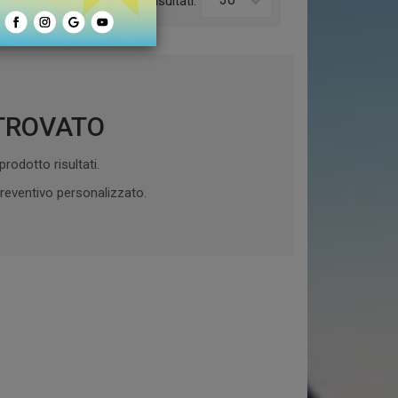
o:
Risultati:
TROVATO
rodotto risultati.
reventivo personalizzato.