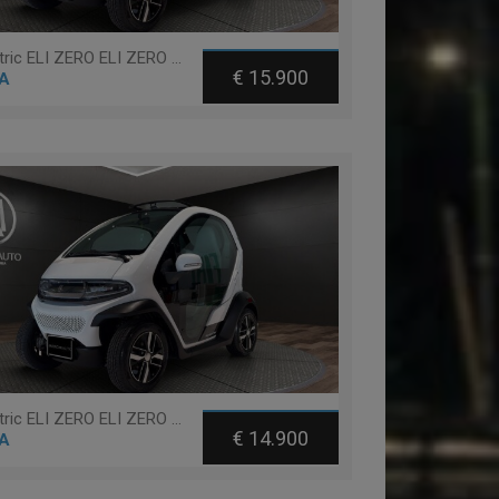
Eli elettric ELI ZERO ELI ZERO PLUS + TABLET + RANGE EXTENDED 200KM
€ 15.900
A
Eli elettric ELI ZERO ELI ZERO PLUS + TABLET - 14 ANNI
€ 14.900
A