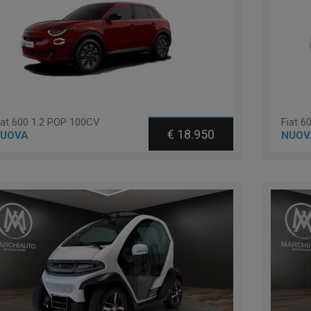
iat 600 1.2 POP 100CV
Fiat 6
€ 18.950
UOVA
NUOV