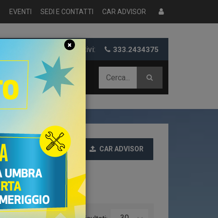
S
EVENTI
SEDI E CONTATTI
CAR ADVISOR
×
er informazioni e preventivi:
333.2434375
 AZIENDALE
CAR ADVISOR
Ultime
30