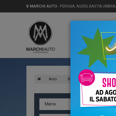
MARCHI AUTO
- PERUGIA, ASSISI, BASTIA UMBRA,
HO
Auto
Benzina
Nuovo
A
Marca