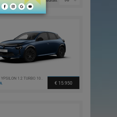
o:
Risultati:
Lancia YPSILON 1.2 TURBO 100 100CV
€ 15.950
A