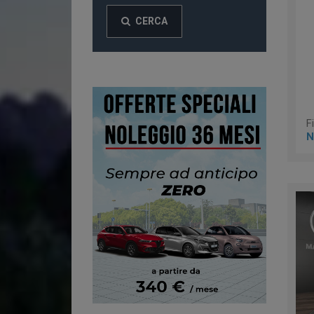
CERCA
F
N