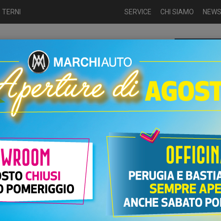
 TERNI
SERVICE
CHI SIAMO
NEW
Chiamaci p
ME
USATO
NUOVO
NOLEGGIO
AUTO KM0
USATO
UTO BENZINA NUOVE