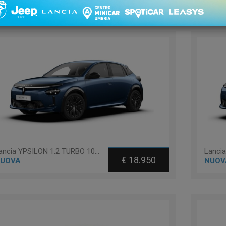
 1 - 11 di 11
Ordinament
Lancia YPSILON 1.2 TURBO 100 LX 100CV
€ 18.950
UOVA
NUOV