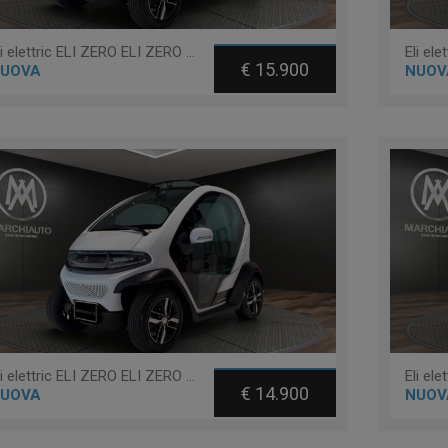
Eli elettric ELI ZERO ELI ZERO PLUS + TABLET + RANGE EXTENDED 200KM
€ 15.900
UOVA
NUOV
Eli elettric ELI ZERO ELI ZERO PLUS + TABLET - 14 ANNI
€ 14.900
UOVA
NUOV