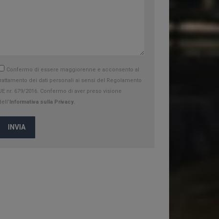
Confermo di essere maggiorenne e acconsento al
trattamento dei dati personali ai sensi del Regolamento
UE nr. 679/2016. Confermo di aver preso visione
dell’
Informativa sulla Privacy.
INVIA