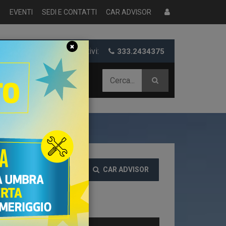
S
EVENTI
SEDI E CONTATTI
CAR ADVISOR
×
er informazioni e preventivi:
333.2434375
 AZIENDALE
CAR ADVISOR
EZZO