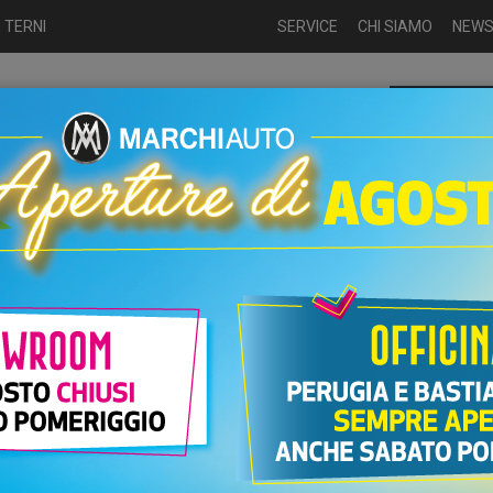
 TERNI
SERVICE
CHI SIAMO
NEW
Chiamaci p
ME
USATO
NUOVO
NOLEGGIO
AUTO KM0
USATO
Benzina
Usate
Fiat Grande Panda...
00 CV S&S ICON
PR