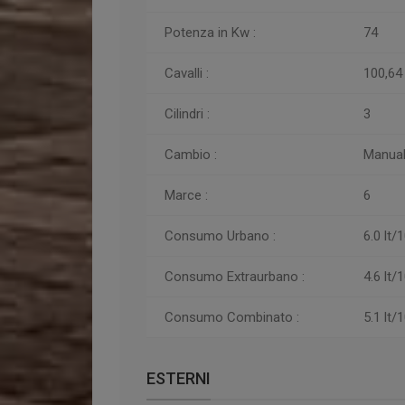
Potenza in Kw :
74
Cavalli :
100,64
Cilindri :
3
Cambio :
Manua
Marce :
6
Consumo Urbano :
6.0 lt
Consumo
Extraurbano :
4.6 lt
Consumo
Combinato :
5.1 lt
ESTERNI