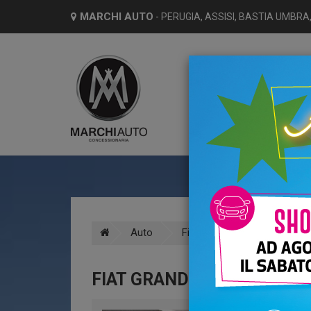
MARCHI AUTO
- PERUGIA, ASSISI, BASTIA UMBRA,
HO
Auto
Fiat
Grande panda
FIAT GRANDE PANDA 1.2 1