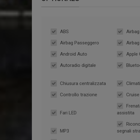
ABS
Airbag
Airbag Passeggero
Airbag
Android Auto
Apple 
Autoradio digitale
Blueto
Chiusura centralizzata
Climat
Controllo trazione
Cruise
Frenat
Fari LED
assistita
Ricono
MP3
segnali stra