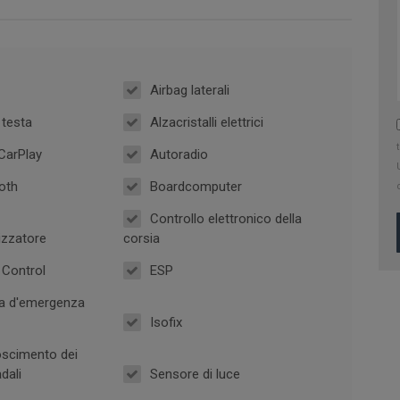
Airbag laterali
 testa
Alzacristalli elettrici
CarPlay
Autoradio
oth
Boardcomputer
Controllo elettronico della
izzatore
corsia
 Control
ESP
a d'emergenza
Isofix
scimento dei
dali
Sensore di luce