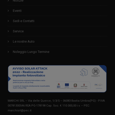
Notizie
Eventi
Sedi e Contatti
Service
Le nostre Auto
Noleggio Lungo Termine
MARCHI SRL – Via delle Querce, 1/3/5 – 06083 Bastia Umbra(PG) - P.IVA
00781300546 REA PG-178198 Cap. Soc. € 110.000,00 i.v. – PEC:
marchisrl@pec.it