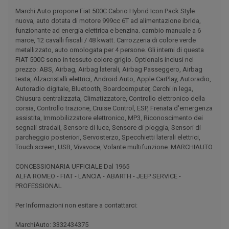
Marchi Auto propone Fiat 500C Cabrio Hybrid Icon Pack Style
nuova, auto dotata di motore 999cc 6T ad alimentazione ibrida,
funzionante ad energia elettrica e benzina. cambio manuale a 6
marce, 12 cavalli fiscali / 48 kwatt. Carrozzeria di colore verde
metallizzato, auto omologata per 4 persone. Gli interni di questa
FIAT 500C sono in tessuto colore grigio. Optionals inclusi nel
prezzo: ABS, Airbag, Airbag laterali, Airbag Passeggero, Airbag
testa, Alzacristalli elettrici, Android Auto, Apple CarPlay, Autoradio,
Autoradio digitale, Bluetooth, Boardcomputer, Cerchi in lega,
Chiusura centralizzata, Climatizzatore, Controllo elettronico della
corsia, Controllo trazione, Cruise Control, ESP, Frenata d'emergenza
assistita, Immobilizzatore elettronico, MP3, Riconoscimento dei
segnali stradali, Sensore di luce, Sensore di pioggia, Sensori di
parcheggio posteriori, Servosterzo, Specchietti laterali elettrici,
Touch screen, USB, Vivavoce, Volante multifunzione. MARCHIAUTO
CONCESSIONARIA UFFICIALE Dal 1965
ALFA ROMEO - FIAT - LANCIA - ABARTH - JEEP SERVICE -
PROFESSIONAL
Per Informazioni non esitare a contattarci:
MarchiAuto: 3332434375