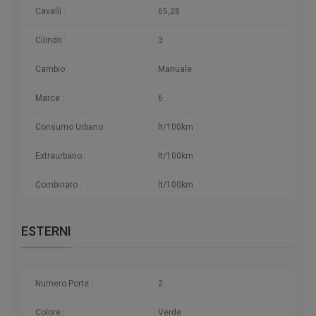
Cavalli :
65,28
Cilindri :
3
Cambio :
Manuale
Marce :
6
Consumo Urbano :
lt/100km
Extraurbano :
lt/100km
Combinato :
lt/100km
ESTERNI
Numero Porte :
2
Colore :
Verde