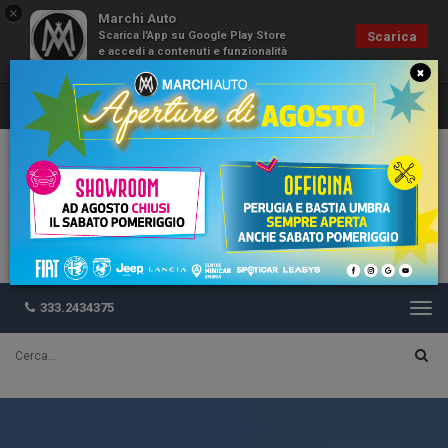
×
Marchi Auto
Scarica l'App su Google Play Store
Scarica
e accedi a contenuti e funzionalità
esclusive
×
333.2434375
Togg
navi