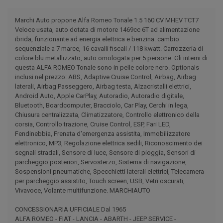
Marchi Auto propone Alfa Romeo Tonale 1.5 160 CV MHEV TCT7
Veloce usata, auto dotata di motore 1469cc 6T ad alimentazione
ibrida, funzionante ad energia elettrica e benzina. cambio
sequenziale a 7 marce, 16 cavalli fiscali / 118 kwatt. Carrozzeria di
colore blu metallizzato, auto omologata per 5 persone. Gli interni di
questa ALFA ROMEO Tonale sono in pelle colore nero. Optionals
inclusi nel prezzo: ABS, Adaptive Cruise Control, Airbag, Airbag
laterali, Airbag Passeggero, Airbag testa, Alzacristalli elettrici,
Android Auto, Apple CarPlay, Autoradio, Autoradio digitale,
Bluetooth, Boardcomputer, Bracciolo, Car Play, Cerchi in lega,
Chiusura centralizzata, Climatizzatore, Controllo elettronico della
corsia, Controllo trazione, Cruise Control, ESP, Fari LED,
Fendinebbia, Frenata d'emergenza assistita, Immobilizzatore
elettronico, MP3, Regolazione elettrica sedili, Riconoscimento dei
segnali stradali, Sensore di luce, Sensore di pioggia, Sensori di
parcheggio posteriori, Servosterzo, Sistema di navigazione,
Sospensioni pneumatiche, Specchietti laterali elettrici, Telecamera
per parcheggio assistito, Touch screen, USB, Vetri oscurati,
Vivavoce, Volante multifunzione. MARCHIAUTO
CONCESSIONARIA UFFICIALE Dal 1965
ALFA ROMEO - FIAT - LANCIA - ABARTH - JEEP SERVICE -