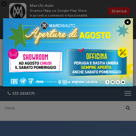
×
Marchi Auto
Scarica l'App su Google Play Store
Scarica
e accedi a contenuti e funzionalità
esclusive
×
333.2434375
Togg
navi