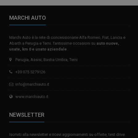
MARCHI AUTO
Marchi Auto è la rete di concessionarie Alfa Romeo, Fiat, Lancia e
Abarth a Perugia e Terni. Tantissime occasioni su
auto nuove,
usate, km 0 e usato aziendale
.
Perugia, Assisi, Bastia Umbra, Terni
+39 075 5279126
info@marchiauto.it
www.marchiauto.it
NEWSLETTER
Iscriviti alla newsletter e ricevi aggiornamenti su offerte, test drive