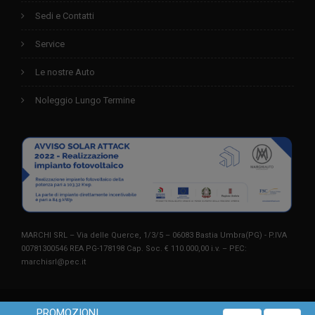
Sedi e Contatti
Service
Le nostre Auto
Noleggio Lungo Termine
MARCHI SRL – Via delle Querce, 1/3/5 – 06083 Bastia Umbra(PG) - P.IVA
00781300546 REA PG-178198 Cap. Soc. € 110.000,00 i.v. – PEC:
marchisrl@pec.it
©2023
, TUTTI I DIRITTI RISERVATI.
MARCHI AUTO
PROMOZIONI
Questo sito utilizza solo cookie tecnici. Chiudendo questo banner o
X