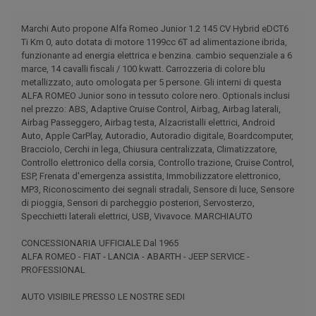
Marchi Auto propone Alfa Romeo Junior 1.2 145 CV Hybrid eDCT6
Ti Km 0, auto dotata di motore 1199cc 6T ad alimentazione ibrida,
funzionante ad energia elettrica e benzina. cambio sequenziale a 6
marce, 14 cavalli fiscali / 100 kwatt. Carrozzeria di colore blu
metallizzato, auto omologata per 5 persone. Gli interni di questa
ALFA ROMEO Junior sono in tessuto colore nero. Optionals inclusi
nel prezzo: ABS, Adaptive Cruise Control, Airbag, Airbag laterali,
Airbag Passeggero, Airbag testa, Alzacristalli elettrici, Android
Auto, Apple CarPlay, Autoradio, Autoradio digitale, Boardcomputer,
Bracciolo, Cerchi in lega, Chiusura centralizzata, Climatizzatore,
Controllo elettronico della corsia, Controllo trazione, Cruise Control,
ESP, Frenata d'emergenza assistita, Immobilizzatore elettronico,
MP3, Riconoscimento dei segnali stradali, Sensore di luce, Sensore
di pioggia, Sensori di parcheggio posteriori, Servosterzo,
Specchietti laterali elettrici, USB, Vivavoce. MARCHIAUTO
CONCESSIONARIA UFFICIALE Dal 1965
ALFA ROMEO - FIAT - LANCIA - ABARTH - JEEP SERVICE -
PROFESSIONAL
AUTO VISIBILE PRESSO LE NOSTRE SEDI