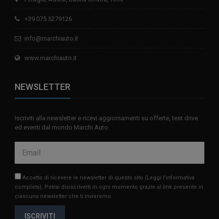
+39 075 5279126
info@marchiauto.it
www.marchiauto.it
NEWSLETTER
Iscriviti alla newsletter e ricevi aggiornamenti su offerte, test drive
ed eventi dal mondo Marchi Auto.
Accetto di ricevere le newsletter di questo sito
(Leggi l'informativa
completa)
. Potrai disiscriverti in ogni momento grazie al link presente in
ciascuna newsletter che ti invieremo.
ISCRIVITI