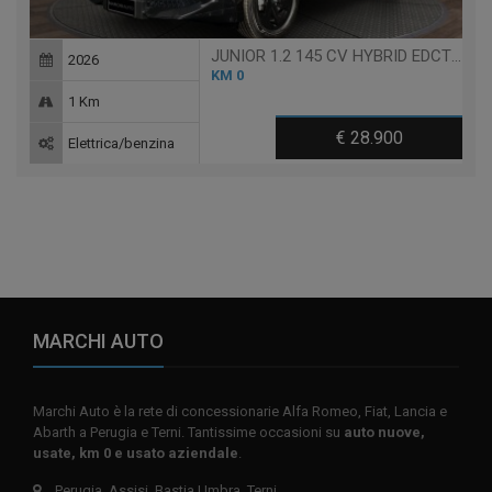
JUNIOR 1.2 145 CV HYBRID EDCT6 SPRINT (PACK TECHNO)
2026
KM 0
1 Km
€ 28.900
Elettrica/benzina
MARCHI AUTO
Marchi Auto è la rete di concessionarie Alfa Romeo, Fiat, Lancia e
Abarth a Perugia e Terni. Tantissime occasioni su
auto nuove,
usate, km 0 e usato aziendale
.
Perugia, Assisi, Bastia Umbra, Terni