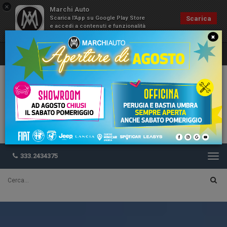
×
Marchi Auto
Scarica l'App su Google Play Store
Scarica
e accedi a contenuti e funzionalità
esclusive
×
333.2434375
Togg
navi