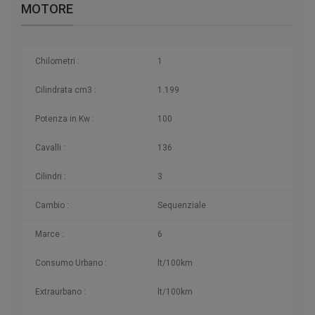
MOTORE
Chilometri
:
1
Cilindrata cm3 :
1.199
Potenza in Kw :
100
Cavalli :
136
Cilindri :
3
Cambio :
Sequenziale
Marce :
6
Consumo Urbano :
lt/100km
Extraurbano :
lt/100km