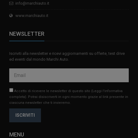
info@marchiauto.it
www.marchiauto.it
NEWSLETTER
Iscriviti alla newsletter e ricevi aggiornamenti su offerte, test drive
ed eventi dal mondo Marchi Auto.
Accetto di ricevere le newsletter di questo sito
(Leggi l'informativa
completa)
. Potrai disiscriverti in ogni momento grazie al link presente in
ciascuna newsletter che ti invieremo.
ISCRIVITI
MENU