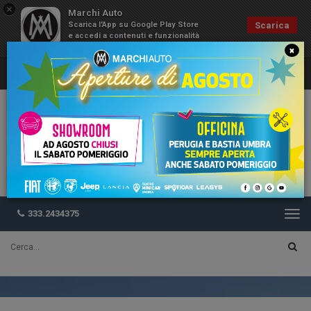
×
Marchi Auto
Scarica l'App su Google Play Store
Scarica
e accedi a contenuti e funzionalità
esclusive
×
333.2434375
Togg
navi