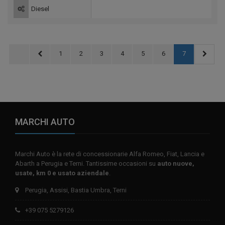
Diesel
1
2
3
4
5
6
7
MARCHI AUTO
Marchi Auto è la rete di concessionarie Alfa Romeo, Fiat, Lancia e
Abarth a Perugia e Terni. Tantissime occasioni su
auto nuove,
usate, km 0 e usato aziendale
.
Perugia, Assisi, Bastia Umbra, Terni
+39 075 5279126