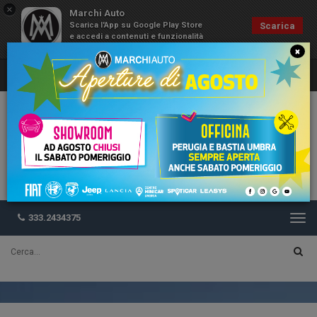
×
Marchi Auto
Scarica l'App su Google Play Store
Scarica
e accedi a contenuti e funzionalità
esclusive
×
333.2434375
Togg
navi