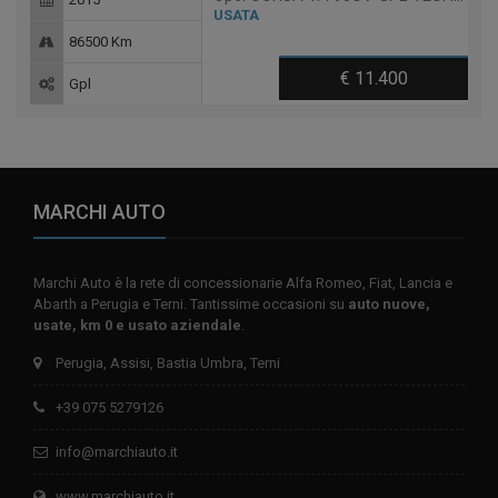
USATA
86500 Km
€ 11.400
Gpl
MARCHI AUTO
Marchi Auto è la rete di concessionarie Alfa Romeo, Fiat, Lancia e
Abarth a Perugia e Terni. Tantissime occasioni su
auto nuove,
usate, km 0 e usato aziendale
.
Perugia, Assisi, Bastia Umbra, Terni
+39 075 5279126
info@marchiauto.it
www.marchiauto.it