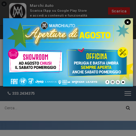
×
Marchi Auto
Scarica l'App su Google Play Store
Scarica
e accedi a contenuti e funzionalità
esclusive
×
333.2434375
Togg
navi