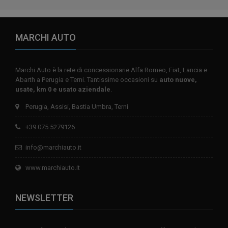
MARCHI AUTO
Marchi Auto è la rete di concessionarie Alfa Romeo, Fiat, Lancia e
Abarth a Perugia e Terni. Tantissime occasioni su
auto nuove,
usate, km 0 e usato aziendale
.
Perugia, Assisi, Bastia Umbra, Terni
+39 075 5279126
info@marchiauto.it
www.marchiauto.it
NEWSLETTER