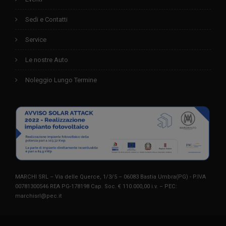
Sedi e Contatti
Service
Le nostre Auto
Noleggio Lungo Termine
MARCHI SRL – Via delle Querce, 1/3/5 – 06083 Bastia Umbra(PG) - P.IVA
00781300546 REA PG-178198 Cap. Soc. € 110.000,00 i.v. – PEC:
marchisrl@pec.it