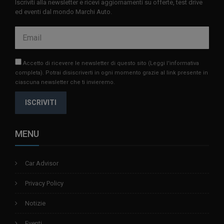
Iscriviti alla newsletter e ricevi aggiornamenti su offerte, test drive
ed eventi dal mondo Marchi Auto.
Accetto di ricevere le newsletter di questo sito
(Leggi l'informativa
completa)
. Potrai disiscriverti in ogni momento grazie al link presente in
ciascuna newsletter che ti invieremo.
ISCRIVITI
MENU
Car Advisor
Privacy Policy
Notizie
Eventi