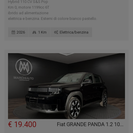
Hybrid 110 CV S&S Pop
Km 0, motore 1199cc 6T
ibrido ad alimentazione
elettrica e benzina. Esterni di colore bianco pastello.
2026
1 Km
Elettrica/benzina
€ 19.400
Fiat GRANDE PANDA 1.2 100 CV S&S ICON