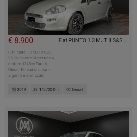
€ 8.900
Fiat PUNTO 1.3 MJT II S&S 95 CV 5 PORTE STREET
Fiat Punto 1.3 MJT II S&S
95 CV 5 porte Street usata,
motore 1248cc Euro 6
Diesel. Esterni di colore
argento metallizzato.
2019
142700 Km
Diesel