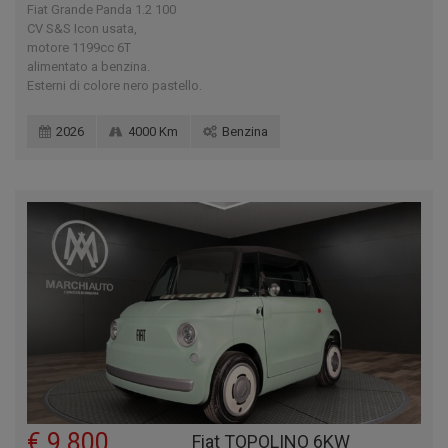
Fiat Grande Panda 1.2 100
CV S&S Icon usata,
motore 1199cc 6T
alimentato a benzina.
Esterni di colore nero pastello.
2026
4000 Km
Benzina
€ 9.800
Fiat TOPOLINO 6KW