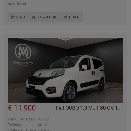
metallizzato.
2020
145600 Km
Diesel
€ 11.900
Fiat QUBO 1.3 MJT 80 CV TREKKING
Fiat Qubo 1.3 MJT 80 CV
Trekking usata, motore
1248cc 6T Diesel. Esterni