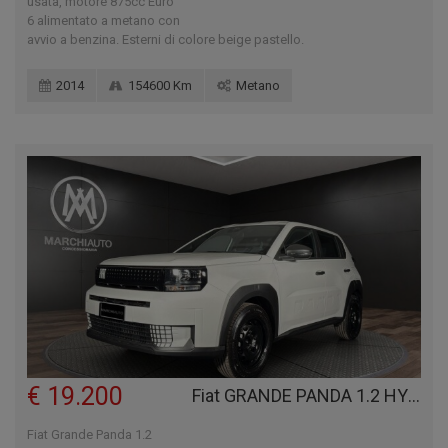
usata, motore 875cc Euro
6 alimentato a metano con
avvio a benzina. Esterni di colore beige pastello.
2014
154600 Km
Metano
€ 19.200
Fiat GRANDE PANDA 1.2 HYBRID 110 CV S&S POP
Fiat Grande Panda 1.2