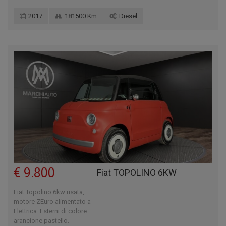
2017
181500 Km
Diesel
€ 9.800
Fiat TOPOLINO 6KW
Fiat Topolino 6kw usata,
motore ZEuro alimentato a
Elettrica. Esterni di colore
arancione pastello.