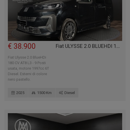
€ 38.900
Fiat ULYSSE 2.0 BLUEHDI 180 CV AT8 L3 - 9 POSTI
Fiat Ulysse 2.0 BlueHDi
180 CV AT8 L3 - 9 Posti
usata, motore 1997cc 6T
Diesel. Esterni di colore
nero pastello.
2025
1500 Km
Diesel