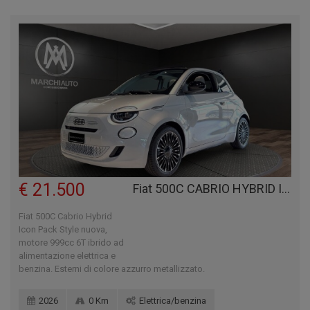
€ 21.500
Fiat 500C CABRIO HYBRID ICON PACK STYLE
Fiat 500C Cabrio Hybrid
Icon Pack Style nuova,
motore 999cc 6T ibrido ad
alimentazione elettrica e
benzina. Esterni di colore azzurro metallizzato.
2026
0 Km
Elettrica/benzina