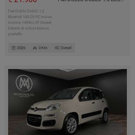
Fiat Doblo Doblò 1.5
BlueHdi 100 CV PC nuova,
motore 1499cc 6T Diesel.
Esterni di colore bianco
pastello.
2026
0 Km
Diesel