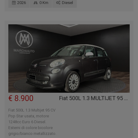
2026
0 Km
Diesel
€ 8.900
Fiat 500L 1.3 MULTIJET 95 CV POP STAR
Fiat 500L 1.3 Multijet 95 CV
Pop Star usata, motore
1248cc Euro 6 Diesel.
Esterni di colore bicolore
grigio/bianco metallizzato.