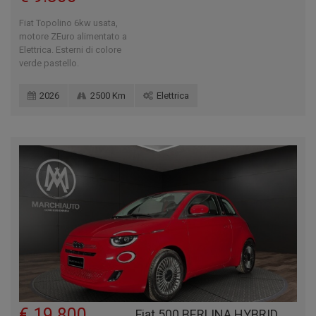
Fiat Topolino 6kw usata,
motore ZEuro alimentato a
Elettrica. Esterni di colore
verde pastello.
2026
2500 Km
Elettrica
€ 19.800
Fiat 500 BERLINA HYBRID TORINO