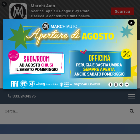
×
Marchi Auto
Scarica l'App su Google Play Store
Scarica
e accedi a contenuti e funzionalità
esclusive
×
333.2434375
Togg
navi