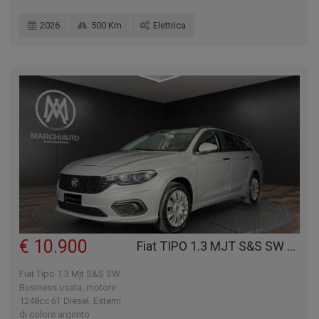
2026
500 Km
Elettrica
€ 10.900
Fiat TIPO 1.3 MJT S&S SW BUSINESS
Fiat Tipo 1.3 Mjt S&S SW
Business usata, motore
1248cc 6T Diesel. Esterni
di colore argento