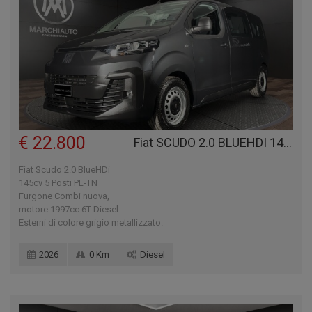
€ 22.800
Fiat SCUDO 2.0 BLUEHDI 145CV 5 POSTI PL-TN FURGONE COMBI
Fiat Scudo 2.0 BlueHDi
145cv 5 Posti PL-TN
Furgone Combi nuova,
motore 1997cc 6T Diesel.
Esterni di colore grigio metallizzato.
2026
0 Km
Diesel