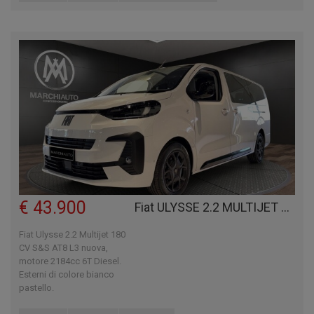
€ 43.900
Fiat ULYSSE 2.2 MULTIJET 180 CV S&S AT8 L3
Fiat Ulysse 2.2 Multijet 180
CV S&S AT8 L3 nuova,
motore 2184cc 6T Diesel.
Esterni di colore bianco
pastello.