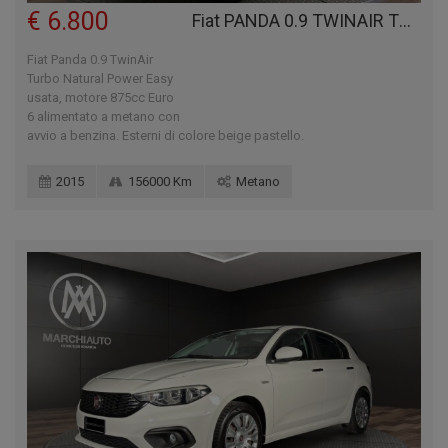
€ 6.800
Fiat PANDA 0.9 TWINAIR TURBO NATURAL POWER EASY
Fiat Panda 0.9 TwinAir
Turbo Natural Power Easy
usata, motore 875cc Euro
6 alimentato a metano con
avvio a benzina. Esterni di colore beige pastello.
2015
156000 Km
Metano