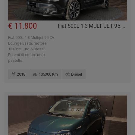
€ 11.800
Fiat 500L 1.3 MULTIJET 95 CV LOUNGE
Fiat 500L 1.3 Multijet 95 CV
Lounge usata, motore
1248cc Euro 6 Diesel.
Esterni di colore nero
pastello.
2018
105300 Km
Diesel