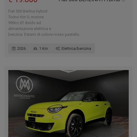
Fiat 500 Berlina Hybrid
Torino Km 0, motore
999cc 6T ibrido ad
alimentazione elettrica e
benzina. Esterni di colore rosso pastello.
2026
1 Km
Elettrica/benzina