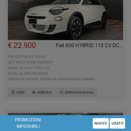
€ 22.900
Fiat 600 HYBRID 110 CV DCT MHEV (PACK COMFORT)
Fiat 600 Hybrid 110 CV
DCT MHEV (Pack Comfort)
usata, motore 1199cc 6T
ibrido ad alimentazione
elettrica e benzina. Esterni di colore bianco pastello.
2026
6000 Km
Elettrica/benzina
PROMOZIONI
NUOVO
USATO
IMPERDIBILI