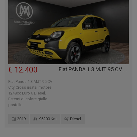
€ 12.400
Fiat PANDA 1.3 MJT 95 CV CITY CROSS
Fiat Panda 1.3 MJT 95 CV
City Cross usata, motore
1248cc Euro 6 Diesel.
Esterni di colore giallo
pastello.
2019
96200 Km
Diesel